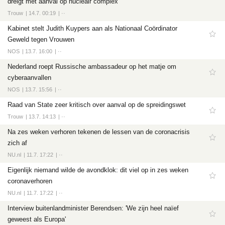
dreigt met aanval op nucleair complex
Trouw
14.7. 00:19
··
Kabinet stelt Judith Kuypers aan als Nationaal Coördinator
Geweld tegen Vrouwen
NOS
13.7. 16:00
··
Nederland roept Russische ambassadeur op het matje om
cyberaanvallen
NOS
13.7. 15:56
··
Raad van State zeer kritisch over aanval op de spreidingswet
Trouw
13.7. 14:13
··
Na zes weken verhoren tekenen de lessen van de coronacrisis
zich af
NU.nl
11.7. 17:22
··
Eigenlijk niemand wilde de avondklok: dit viel op in zes weken
coronaverhoren
NU.nl
11.7. 17:22
··
Interview buitenlandminister Berendsen: 'We zijn heel naïef
geweest als Europa'