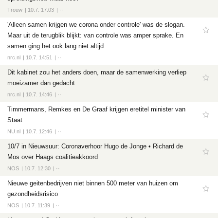
Trouw
10.7. 17:03
··
'Alleen samen krijgen we corona onder controle' was de slogan.
Maar uit de terugblik blijkt: van controle was amper sprake. En
samen ging het ook lang niet altijd
nrc.nl
10.7. 14:51
··
Dit kabinet zou het anders doen, maar de samenwerking verliep
moeizamer dan gedacht
nrc.nl
10.7. 14:46
··
Timmermans, Remkes en De Graaf krijgen eretitel minister van
Staat
NU.nl
10.7. 12:46
··
10/7 in Nieuwsuur: Coronaverhoor Hugo de Jonge • Richard de
Mos over Haags coalitieakkoord
NOS
10.7. 12:30
··
Nieuwe geitenbedrijven niet binnen 500 meter van huizen om
gezondheidsrisico
NOS
10.7. 11:39
··