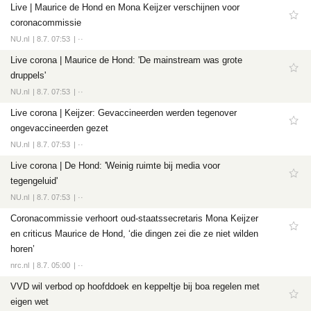
Live | Maurice de Hond en Mona Keijzer verschijnen voor
coronacommissie
NU.nl
8.7. 07:53
··
Live corona | Maurice de Hond: 'De mainstream was grote
druppels'
NU.nl
8.7. 07:53
··
Live corona | Keijzer: Gevaccineerden werden tegenover
ongevaccineerden gezet
NU.nl
8.7. 07:53
··
Live corona | De Hond: 'Weinig ruimte bij media voor
tegengeluid'
NU.nl
8.7. 07:53
··
Coronacommissie verhoort oud-staatssecretaris Mona Keijzer
en criticus Maurice de Hond, ‘die dingen zei die ze niet wilden
horen’
nrc.nl
8.7. 05:00
··
VVD wil verbod op hoofddoek en keppeltje bij boa regelen met
eigen wet