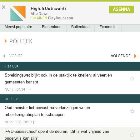
NIEUWS2.NL
×
High.fi Uutisvahti
ASENNA
AfterDawn
NIEUWS
REEDS GELEZEN
BLADWIJZERS
A
A
Nieuws
ILMAINEN
Play-kaupassa
Meest populaire
Meest populaire
Binnenland
Buitenland
Economie
Binnenland
Politiek
Sport
Tech
Entertainment
Games
Software
POLITIEK
Buitenland
Economie
VORIGE
VOLGENDE
Politiek
< 24 UUR
Sport
Spreidingswet blijkt ook in de praktijk te knellen: al veertien
Voetbal
gemeenten berispt
Ajax
NU.nl
04:34
··
Cambuur
OUDER >
Oud-minister liet bewust na verkiezingen weten
Feyenoord
arbeidsmigratieplan te schrappen
PSV
NU.nl
6.8. 18:10
··
Twente
'FVD-basisschool' opent de deuren: 'Dit is wat vrijheid van
Formule 1
onderwijs kan zijn'