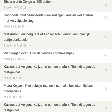
Ebola eist in Congo al 600 doden
Trouw
9.7. 17:13
··
Door code rood gedupeerde vso-leerlingen kunnen wel starten
met vervolgopleiding
NOS
9.7. 16:37
··
Met Arnon Grunberg is ‘Het Filosofisch Kwintet’ een heerlijk
uurtje denkspelen
Trouw
9.7. 16:33
··
Vier vragen over Hugo de Jonges corona-aanpak
NOS
9.7. 15:05
··
Kabinet zat volgens Keijzer in een coronafuik: 'Een zij tegen de
rest-gevoel'
NU.nl
8.7. 16:18
··
Mona Keijzer: 'Klein clubje mannen' nam alle besluiten tijdens
coronacrisis
NU.nl
8.7. 16:18
··
Kabinet zat volgens Keijzer in een coronafuik: 'Een zij-tegen-de-
restgevoel'