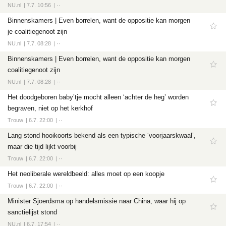
NU.nl
7.7. 10:56
··
Binnenskamers | Even borrelen, want de oppositie kan morgen
je coalitiegenoot zijn
NU.nl
7.7. 08:28
··
Binnenskamers | Even borrelen, want de oppositie kan morgen
coalitiegenoot zijn
NU.nl
7.7. 08:28
··
Het doodgeboren baby’tje mocht alleen ‘achter de heg’ worden
begraven, niet op het kerkhof
Trouw
6.7. 22:00
··
Lang stond hooikoorts bekend als een typische ‘voorjaarskwaal’,
maar die tijd lijkt voorbij
Trouw
6.7. 22:00
··
Het neoliberale wereldbeeld: alles moet op een koopje
Trouw
6.7. 22:00
··
Minister Sjoerdsma op handelsmissie naar China, waar hij op
sanctielijst stond
NU.nl
6.7. 17:54
··