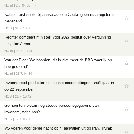
Tech
NU.nl
2.8. 04:30
··
Entertainment
Kabinet eist snelle Spaanse actie in Ceuta, geen maatregelen in
Nederland
Games
NOS
31.7. 16:28
··
Software
Rechter corrigeert minister: voor 2027 besluit over vergunning
Lelystad Airport
NU.nl
28.7. 13:43
··
Van der Plas: 'We hoorden: dit is niet meer de BBB waar ik op
heb gestemd'
NU.nl
25.7. 04:30
··
Invoerverbod producten uit illegale nederzettingen Israël gaat in
op 22 september
NOS
21.7. 10:42
··
Gemeenten lekken nog steeds persoonsgegevens van
inwoners, zelfs bsn's
NOS
17.7. 05:00
··
VS voeren voor derde nacht op rij aanvallen uit op Iran, Trump