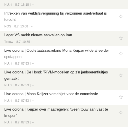
NU.nl
8.7. 16:18
··
Intrekken van verblijfsvergunning bij verzonnen asielverhaal is
terecht
NOS
8.7. 13:08
··
Leger VS meldt nieuwe aanvallen op Iran
Trouw
8.7. 10:35
··
Live corona | Oud-staatssecretaris Mona Keijzer wilde al eerder
opstappen
NU.nl
8.7. 07:53
··
Live corona | De Hond: 'RIVM-modellen op z'n janboerenfluitjes
gemaakt'
NU.nl
8.7. 07:53
··
Live corona | Mona Keijzer verschijnt voor de commissie
NU.nl
8.7. 07:53
··
Live corona | Keijzer over maatregelen: 'Geen touw aan vast te
knopen'
NU.nl
8.7. 07:53
··