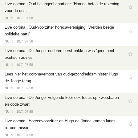
Live corona | Oud-belangenbehartiger: 'Horeca betaalde rekening
voor de crisis'
NU.nl
10.7. 07:58
··
Live corona | Oud-voorzitter horecavereniging: 'Werden beetje
politieke partij'
NU.nl
10.7. 07:58
··
Live corona | De Jonge: ouderen eerst prikken was 'geen heel
exotisch advies'
NU.nl
10.7. 07:58
··
Lees hier het coronaverhoor van oud-gezondheidsminister Hugo
de Jonge terug
NU.nl
10.7. 07:58
··
Live corona | De Jonge: volgende keer ook focus op kwetsbaren
en code zwart
NU.nl
10.7. 07:58
··
Live corona | Horecavoorzitter en Hugo de Jonge komen langs
bij commissie
NU.nl
10.7. 07:58
··