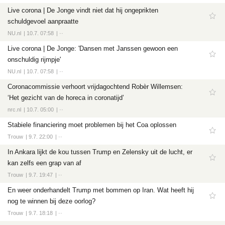
Live corona | De Jonge vindt niet dat hij ongeprikten
schuldgevoel aanpraatte
NU.nl
10.7. 07:58
··
Live corona | De Jonge: 'Dansen met Janssen gewoon een
onschuldig rijmpje'
NU.nl
10.7. 07:58
··
Coronacommissie verhoort vrijdagochtend Robèr Willemsen:
‘Het gezicht van de horeca in coronatijd’
nrc.nl
10.7. 05:00
··
Stabiele financiering moet problemen bij het Coa oplossen
Trouw
9.7. 22:00
··
In Ankara lijkt de kou tussen Trump en Zelensky uit de lucht, er
kan zelfs een grap van af
Trouw
9.7. 19:47
··
En weer onderhandelt Trump met bommen op Iran. Wat heeft hij
nog te winnen bij deze oorlog?
Trouw
9.7. 18:18
··