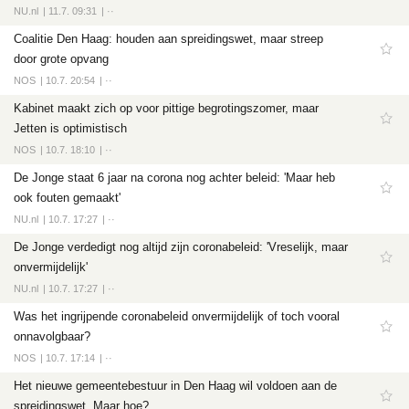
NU.nl
11.7. 09:31
··
Coalitie Den Haag: houden aan spreidingswet, maar streep
door grote opvang
NOS
10.7. 20:54
··
Kabinet maakt zich op voor pittige begrotingszomer, maar
Jetten is optimistisch
NOS
10.7. 18:10
··
De Jonge staat 6 jaar na corona nog achter beleid: 'Maar heb
ook fouten gemaakt'
NU.nl
10.7. 17:27
··
De Jonge verdedigt nog altijd zijn coronabeleid: 'Vreselijk, maar
onvermijdelijk'
NU.nl
10.7. 17:27
··
Was het ingrijpende coronabeleid onvermijdelijk of toch vooral
onnavolgbaar?
NOS
10.7. 17:14
··
Het nieuwe gemeentebestuur in Den Haag wil voldoen aan de
spreidingswet. Maar hoe?