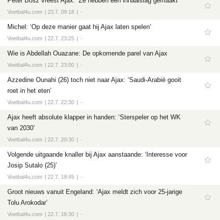
Peter Bosz vreest Ajax: ‘Ze hebben een inhaalslag gemaakt’
Voetbal4u.com
23.7. 09:18
··
Michel: ‘Op deze manier gaat hij Ajax laten spelen’
Voetbal4u.com
22.7. 23:25
··
Wie is Abdellah Ouazane: De opkomende parel van Ajax
Voetbal4u.com
22.7. 23:00
··
Azzedine Ounahi (26) toch niet naar Ajax: ‘Saudi-Arabië gooit
roet in het eten’
Voetbal4u.com
22.7. 22:30
··
Ajax heeft absolute klapper in handen: ‘Sterspeler op het WK
van 2030’
Voetbal4u.com
22.7. 20:30
··
Volgende uitgaande knaller bij Ajax aanstaande: ‘Interesse voor
Josip Sutalo (25)’
Voetbal4u.com
22.7. 19:45
··
Groot nieuws vanuit Engeland: ‘Ajax meldt zich voor 25-jarige
Tolu Arokodar’
Voetbal4u.com
22.7. 18:30
··