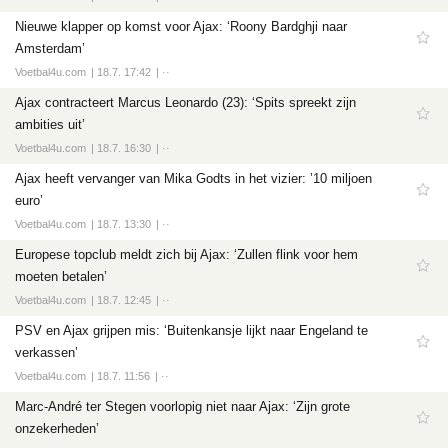
Nieuwe klapper op komst voor Ajax: ‘Roony Bardghji naar
Amsterdam’
Voetbal4u.com
18.7. 17:42
··
Ajax contracteert Marcus Leonardo (23): ‘Spits spreekt zijn
ambities uit’
Voetbal4u.com
18.7. 16:30
··
Ajax heeft vervanger van Mika Godts in het vizier: ’10 miljoen
euro’
Voetbal4u.com
18.7. 13:30
··
Europese topclub meldt zich bij Ajax: ‘Zullen flink voor hem
moeten betalen’
Voetbal4u.com
18.7. 12:45
··
PSV en Ajax grijpen mis: ‘Buitenkansje lijkt naar Engeland te
verkassen’
Voetbal4u.com
18.7. 11:56
··
Marc-André ter Stegen voorlopig niet naar Ajax: ‘Zijn grote
onzekerheden’