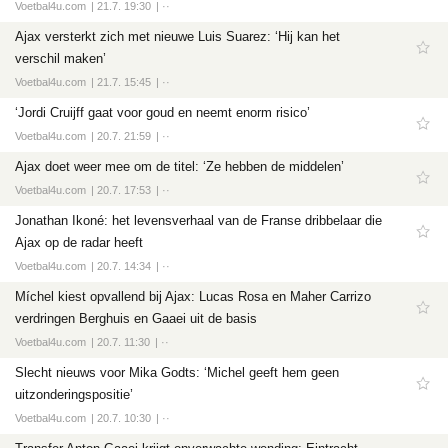
Voetbal4u.com
21.7. 19:30
··
Ajax versterkt zich met nieuwe Luis Suarez: ‘Hij kan het
verschil maken’
Voetbal4u.com
21.7. 15:45
··
‘Jordi Cruijff gaat voor goud en neemt enorm risico’
Voetbal4u.com
20.7. 21:59
··
Ajax doet weer mee om de titel: ‘Ze hebben de middelen’
Voetbal4u.com
20.7. 17:53
··
Jonathan Ikoné: het levensverhaal van de Franse dribbelaar die
Ajax op de radar heeft
Voetbal4u.com
20.7. 14:34
··
Míchel kiest opvallend bij Ajax: Lucas Rosa en Maher Carrizo
verdringen Berghuis en Gaaei uit de basis
Voetbal4u.com
20.7. 11:30
··
Slecht nieuws voor Mika Godts: ‘Michel geeft hem geen
uitzonderingspositie’
Voetbal4u.com
20.7. 10:30
··