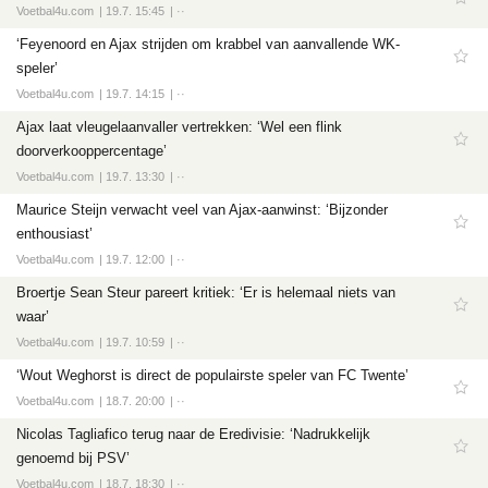
Voetbal4u.com
19.7. 15:45
··
‘Feyenoord en Ajax strijden om krabbel van aanvallende WK-
speler’
Voetbal4u.com
19.7. 14:15
··
Ajax laat vleugelaanvaller vertrekken: ‘Wel een flink
doorverkooppercentage’
Voetbal4u.com
19.7. 13:30
··
Maurice Steijn verwacht veel van Ajax-aanwinst: ‘Bijzonder
enthousiast’
Voetbal4u.com
19.7. 12:00
··
Broertje Sean Steur pareert kritiek: ‘Er is helemaal niets van
waar’
Voetbal4u.com
19.7. 10:59
··
‘Wout Weghorst is direct de populairste speler van FC Twente’
Voetbal4u.com
18.7. 20:00
··
Nicolas Tagliafico terug naar de Eredivisie: ‘Nadrukkelijk
genoemd bij PSV’
Voetbal4u.com
18.7. 18:30
··