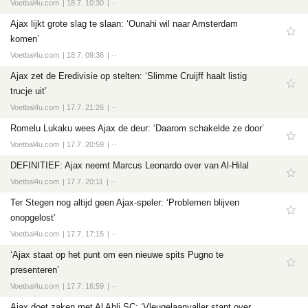
Voetbal4u.com
18.7. 10:30
··
Ajax lijkt grote slag te slaan: ‘Ounahi wil naar Amsterdam
komen’
Voetbal4u.com
18.7. 09:36
··
Ajax zet de Eredivisie op stelten: ‘Slimme Cruijff haalt listig
trucje uit’
Voetbal4u.com
17.7. 21:26
··
Romelu Lukaku wees Ajax de deur: ‘Daarom schakelde ze door’
Voetbal4u.com
17.7. 20:59
··
DEFINITIEF: Ajax neemt Marcus Leonardo over van Al-Hilal
Voetbal4u.com
17.7. 20:11
··
Ter Stegen nog altijd geen Ajax-speler: ‘Problemen blijven
onopgelost’
Voetbal4u.com
17.7. 17:15
··
‘Ajax staat op het punt om een nieuwe spits Pugno te
presenteren’
Voetbal4u.com
17.7. 16:59
··
Ajax doet zaken met Al Ahli SC: ‘Vleugelaanvaller stapt over