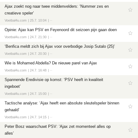
Tech
Ajax zoekt nog naar twee middenvelders: ‘Nummer zes en
Entertainment
creatieve speler’
Voetbal4u.com
25.7. 10:04
··
Games
Opinie: Ajax kan PSV en Feyenoord dit seizoen pijn gaan doen
Software
Voetbal4u.com
24.7. 21:30
··
‘Benfica meldt zich bij Ajax voor overbodige Josip Sutalo (25)’
Voetbal4u.com
24.7. 20:30
··
Wie is Mohamed Abdella? De nieuwe parel van Ajax
Voetbal4u.com
24.7. 16:48
··
Spannende Eredivisie op komst: ‘PSV heeft in kwaliteit
ingeboet’
Voetbal4u.com
24.7. 15:00
··
Tactische analyse: ‘Ajax heeft een absolute sleutelspeler binnen
gehaald’
Voetbal4u.com
24.7. 14:15
··
Peter Bosz waarschuwt PSV: ‘Ajax zet momenteel alles op
alles’