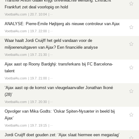
Transfer Anton Gaaei krijgt onverwachte wending: Eintracht
Frankfurt zet deal voorlopig on hold
Voetbal4u.com
20.7. 10:04
··
ANALYSE: Pierre-Emile Højbjerg als nieuwe controleur van Ajax
Voetbal4u.com
19.7. 22:00
··
Waar haalt Jordi Cruijff het geld vandaan voor de
miljoenenuitgaven van Ajax? Een financiële analyse
Voetbal4u.com
19.7. 21:30
··
Ajax aast op Roony Bardghji: transferkans bij FC Barcelona-
talent
Voetbal4u.com
19.7. 21:00
··
‘Ajax aast op de komst van vleugelaanvaller Jonathan Ikoné
(28)’
Voetbal4u.com
19.7. 20:30
··
Opvolger van Mika Godts: ‘Oskar Spiten-Nysæter in beeld bij
Ajax’
Voetbal4u.com
19.7. 19:15
··
Jordi Cruijff doet gouden zet: ‘Ajax slaat hiermee een megaslag’