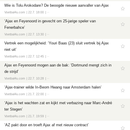
Wie is Tolu Arokodare? De beoogde nieuwe aanvaller van Ajax
Voetbal4u.com
22.7. 18:00
··
‘Ajax en Feyenoord in gevecht om 25-jarige speler van
Fenerbahce’
Voetbal4u.com
22.7. 13:30
··
Vertrek een mogelijkheid: ‘Youri Baas (23) sluit vertrek bij Ajax
niet uit’
Voetbal4u.com
22.7. 12:45
··
Ajax en Feyenoord mogen aan de bak: ‘Dortmund mengt zich in
de strijd’
Voetbal4u.com
22.7. 10:28
··
‘Ajax-trainer wilde In-Beom Hwang naar Amsterdam halen’
Voetbal4u.com
21.7. 22:00
··
‘Ajax is het wachten zat en kijkt met verbazing naar Marc-André
ter Stegen’
Voetbal4u.com
21.7. 19:59
··
‘AZ pakt door en troeft Ajax af met nieuw contract’