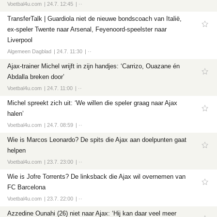
Voetbal4u.com
24.7. 12:45
··
TransferTalk | Guardiola niet de nieuwe bondscoach van Italië,
ex-speler Twente naar Arsenal, Feyenoord-speelster naar
Liverpool
Algemeen Dagblad
24.7. 11:30
··
Ajax-trainer Michel wrijft in zijn handjes: ‘Carrizo, Ouazane én
Abdalla breken door’
Voetbal4u.com
24.7. 11:00
··
Michel spreekt zich uit: ‘We willen die speler graag naar Ajax
halen’
Voetbal4u.com
24.7. 08:59
··
Wie is Marcos Leonardo? De spits die Ajax aan doelpunten gaat
helpen
Voetbal4u.com
23.7. 23:00
··
Wie is Jofre Torrents? De linksback die Ajax wil overnemen van
FC Barcelona
Voetbal4u.com
23.7. 22:00
··
Azzedine Ounahi (26) niet naar Ajax: ‘Hij kan daar veel meer