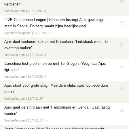
verdienen’
Voetbal4u.com
23.7. 21:00
··
LIVE Conference League | Klaassen bezorgt Ajax geweldige
start in Servië, Dolberg maakt bijna heerlijke goal
Algemeen Dagblad
23.7. 20:12
··
Ajax doet wederom zaken met Barcelona: ‘Linksback moet de
overstap maken’
Voetbal4u.com
23.7. 19:30
··
Barcelona lost problemen op met Ter Stegen: ‘Weg naar Ajax
ligt open’
Voetbal4u.com
23.7. 19:00
··
Ajax staat voor grote slag: ‘Meerdere clubs azen op peperdure
speler’
Voetbal4u.com
23.7. 11:57
··
Ajax gaat de strijd aan met Trabzonspor en Genoa: ‘Gaat lastig
worden’
Voetbal4u.com
23.7. 11:30
··