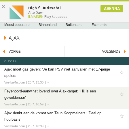
NIEUWS2.NL
×
High.fi Uutisvahti
ASENNA
AfterDawn
NIEUWS
REEDS GELEZEN
BLADWIJZERS
A
A
Nieuws
ILMAINEN
Play-kaupassa
Meest populaire
Meest populaire
Binnenland
Buitenland
Economie
Binnenland
Politiek
Sport
Tech
Entertainment
Games
Software
AJAX
Buitenland
Economie
VORIGE
VOLGENDE
Politiek
OUDER >
Sport
Ajax moet gas geven: ‘Je kan PSV niet aanvallen met 17-jarige
Voetbal
spelers’
Ajax
Voetbal4u.com
25.7. 13:30
··
Cambuur
Feyenoord-aanwinst lovend over Ajax-target: ‘Hij is een
geweldenaar’
Feyenoord
Voetbal4u.com
25.7. 10:59
··
PSV
Ajax denkt aan de komst van Teun Koopmeiners: ‘Deal op
Twente
huurbasis’
Formule 1
Voetbal4u.com
25.7. 10:39
··