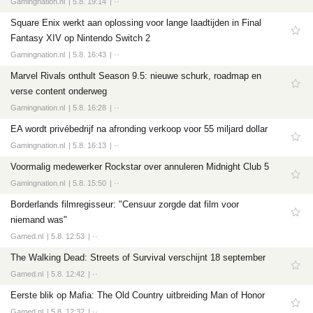
Gamingnation.nl
5.8. 19:14
··
Square Enix werkt aan oplossing voor lange laadtijden in Final
Fantasy XIV op Nintendo Switch 2
Gamingnation.nl
5.8. 16:43
··
Marvel Rivals onthult Season 9.5: nieuwe schurk, roadmap en
verse content onderweg
Gamingnation.nl
5.8. 16:28
··
EA wordt privébedrijf na afronding verkoop voor 55 miljard dollar
Gamingnation.nl
5.8. 16:13
··
Voormalig medewerker Rockstar over annuleren Midnight Club 5
Gamingnation.nl
5.8. 15:50
··
Borderlands filmregisseur: "Censuur zorgde dat film voor
niemand was"
Gamed.nl
5.8. 12:53
··
The Walking Dead: Streets of Survival verschijnt 18 september
Gamed.nl
5.8. 12:42
··
Eerste blik op Mafia: The Old Country uitbreiding Man of Honor
Gamed.nl
5.8. 12:32
··