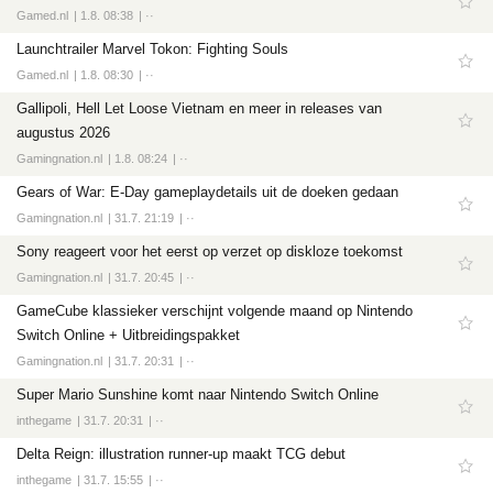
Gamed.nl
1.8. 08:38
··
Launchtrailer Marvel Tokon: Fighting Souls
Gamed.nl
1.8. 08:30
··
Gallipoli, Hell Let Loose Vietnam en meer in releases van
augustus 2026
Gamingnation.nl
1.8. 08:24
··
Gears of War: E-Day gameplaydetails uit de doeken gedaan
Gamingnation.nl
31.7. 21:19
··
Sony reageert voor het eerst op verzet op diskloze toekomst
Gamingnation.nl
31.7. 20:45
··
GameCube klassieker verschijnt volgende maand op Nintendo
Switch Online + Uitbreidingspakket
Gamingnation.nl
31.7. 20:31
··
Super Mario Sunshine komt naar Nintendo Switch Online
inthegame
31.7. 20:31
··
Delta Reign: illustration runner-up maakt TCG debut
inthegame
31.7. 15:55
··