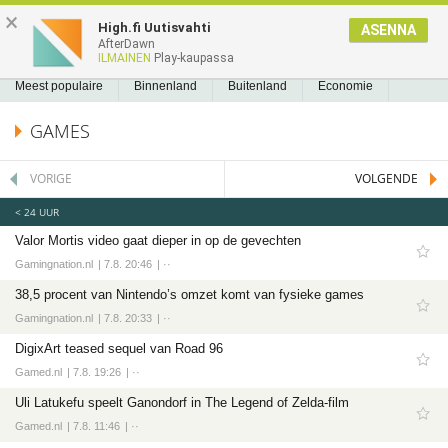
NIEUWS2.NL
×
High.fi Uutisvahti
ASENNA
AfterDawn
NIEUWS
REEDS GELEZEN
BLADWIJZERS
A
A
Nieuws
ILMAINEN
Play-kaupassa
Meest populaire
Meest populaire
Binnenland
Buitenland
Economie
Binnenland
Politiek
Sport
Tech
Entertainment
Games
Software
GAMES
Buitenland
Economie
VORIGE
VOLGENDE
Politiek
< 24 UUR
Sport
Valor Mortis video gaat dieper in op de gevechten
Voetbal
Gamingnation.nl
7.8. 20:46
··
Ajax
38,5 procent van Nintendo’s omzet komt van fysieke games
Cambuur
Gamingnation.nl
7.8. 20:33
··
Feyenoord
DigixArt teased sequel van Road 96
Gamed.nl
PSV
7.8. 19:26
··
Uli Latukefu speelt Ganondorf in The Legend of Zelda-film
Twente
Gamed.nl
7.8. 11:46
··
Formule 1