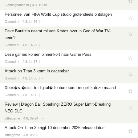
Gamingnation.nl
4.8. 15:30
··
Personeel van FIFA World Cup studio grotendeels ontslagen
Gamed.nl
4.8. 14:36
··
Dave Bautista neemt rol van Kratos over in God of War TV-
serie?
Gamed.nl
4.8. 14:27
··
Deze games komen binnenkort naar Game Pass
Gamed.nl
4.8. 14:17
··
Attack on Titan 3 komt in december
Gamed.nl
4.8. 14:05
··
Xbox�s �disc to digital� feature komt mogelijk deze maand
Gamed.nl
4.8. 14:00
··
Review | Dragon Ball Sparking! ZERO Super Limit-Breaking
NEO DLC
inthegame
4.8. 09:24
··
Attack On Titan 3 krijgt 10 december 2026 releasedatum
inthegame
4.8. 08:56
··