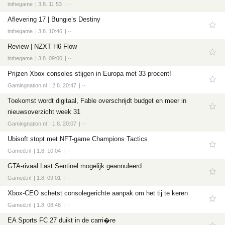
inthegame
3.8. 11:53
··
Aflevering 17 | Bungie’s Destiny
inthegame
3.8. 10:46
··
Review | NZXT H6 Flow
inthegame
3.8. 09:00
··
Prijzen Xbox consoles stijgen in Europa met 33 procent!
Gamingnation.nl
2.8. 20:47
··
Toekomst wordt digitaal, Fable overschrijdt budget en meer in
nieuwsoverzicht week 31
Gamingnation.nl
1.8. 20:07
··
Ubisoft stopt met NFT-game Champions Tactics
Gamed.nl
1.8. 10:04
··
GTA-rivaal Last Sentinel mogelijk geannuleerd
Gamed.nl
1.8. 09:01
··
Xbox-CEO schetst consolegerichte aanpak om het tij te keren
Gamed.nl
1.8. 08:48
··
EA Sports FC 27 duikt in de carri�re