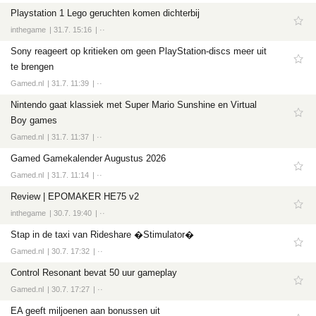
Playstation 1 Lego geruchten komen dichterbij
inthegame
31.7. 15:16
··
Sony reageert op kritieken om geen PlayStation-discs meer uit
te brengen
Gamed.nl
31.7. 11:39
··
Nintendo gaat klassiek met Super Mario Sunshine en Virtual
Boy games
Gamed.nl
31.7. 11:37
··
Gamed Gamekalender Augustus 2026
Gamed.nl
31.7. 11:14
··
Review | EPOMAKER HE75 v2
inthegame
30.7. 19:40
··
Stap in de taxi van Rideshare �Stimulator�
Gamed.nl
30.7. 17:32
··
Control Resonant bevat 50 uur gameplay
Gamed.nl
30.7. 17:27
··
EA geeft miljoenen aan bonussen uit