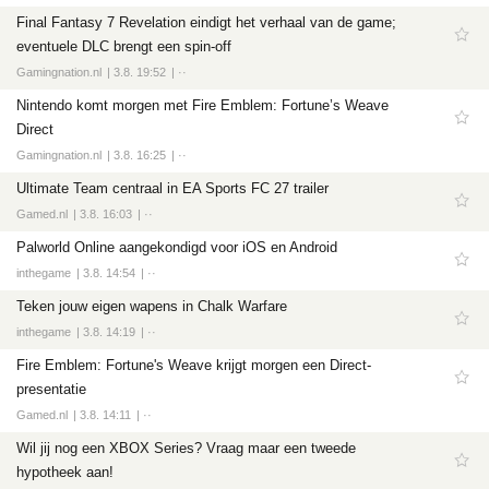
Final Fantasy 7 Revelation eindigt het verhaal van de game;
eventuele DLC brengt een spin-off
Gamingnation.nl
3.8. 19:52
··
Nintendo komt morgen met Fire Emblem: Fortune’s Weave
Direct
Gamingnation.nl
3.8. 16:25
··
Ultimate Team centraal in EA Sports FC 27 trailer
Gamed.nl
3.8. 16:03
··
Palworld Online aangekondigd voor iOS en Android
inthegame
3.8. 14:54
··
Teken jouw eigen wapens in Chalk Warfare
inthegame
3.8. 14:19
··
Fire Emblem: Fortune's Weave krijgt morgen een Direct-
presentatie
Gamed.nl
3.8. 14:11
··
Wil jij nog een XBOX Series? Vraag maar een tweede
hypotheek aan!