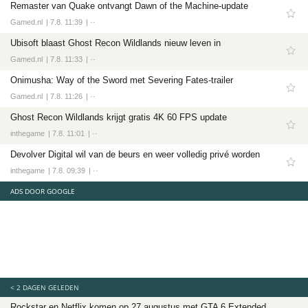
Remaster van Quake ontvangt Dawn of the Machine-update
Tech
Gamed.nl
7.8. 11:39
··
Entertainment
Ubisoft blaast Ghost Recon Wildlands nieuw leven in
Games
Gamed.nl
7.8. 11:33
··
Software
Onimusha: Way of the Sword met Severing Fates-trailer
Gamed.nl
7.8. 11:26
··
Ghost Recon Wildlands krijgt gratis 4K 60 FPS update
inthegame
7.8. 11:01
··
Devolver Digital wil van de beurs en weer volledig privé worden
inthegame
7.8. 09:39
··
ADS DOOR GOOGLE
< 2 DAGEN GELEDEN
Rockstar en Netflix komen op 27 augustus met GTA 6 Extended