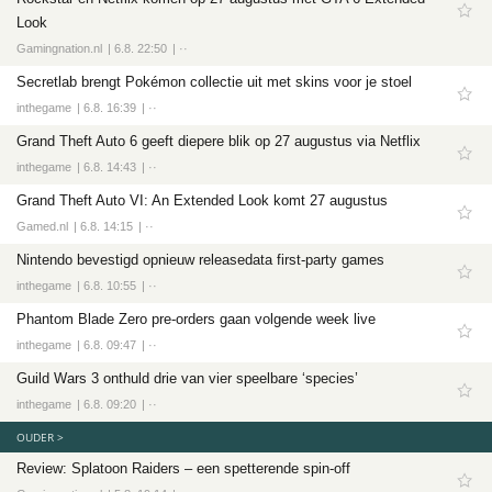
Look
Gamingnation.nl
6.8. 22:50
··
Secretlab brengt Pokémon collectie uit met skins voor je stoel
inthegame
6.8. 16:39
··
Grand Theft Auto 6 geeft diepere blik op 27 augustus via Netflix
inthegame
6.8. 14:43
··
Grand Theft Auto VI: An Extended Look komt 27 augustus
Gamed.nl
6.8. 14:15
··
Nintendo bevestigd opnieuw releasedata first-party games
inthegame
6.8. 10:55
··
Phantom Blade Zero pre-orders gaan volgende week live
inthegame
6.8. 09:47
··
Guild Wars 3 onthuld drie van vier speelbare ‘species’
inthegame
6.8. 09:20
··
OUDER >
Review: Splatoon Raiders – een spetterende spin-off