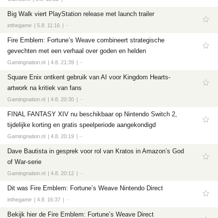
Big Walk viert PlayStation release met launch trailer
inthegame
5.8. 11:16
··
Fire Emblem: Fortune’s Weave combineert strategische
gevechten met een verhaal over goden en helden
Gamingnation.nl
4.8. 21:39
··
Square Enix ontkent gebruik van AI voor Kingdom Hearts-
artwork na kritiek van fans
Gamingnation.nl
4.8. 20:30
··
FINAL FANTASY XIV nu beschikbaar op Nintendo Switch 2,
tijdelijke korting en gratis speelperiode aangekondigd
Gamingnation.nl
4.8. 20:19
··
Dave Bautista in gesprek voor rol van Kratos in Amazon’s God
of War-serie
Gamingnation.nl
4.8. 20:12
··
Dit was Fire Emblem: Fortune’s Weave Nintendo Direct
inthegame
4.8. 16:37
··
Bekijk hier de Fire Emblem: Fortune’s Weave Direct