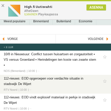
NIEUWS2.NL
×
High.fi Uutisvahti
ASENNA
AfterDawn
NIEUWS
REEDS GELEZEN
BLADWIJZERS
A
A
Nieuws
ILMAINEN
Play-kaupassa
Meest populaire
Meest populaire
Binnenland
Buitenland
Economie
Binnenland
Politiek
Sport
Tech
Entertainment
Games
Software
Buitenland
VORIGE
VOLGENDE
Economie
< 8 UUR
Politiek
10/8 in Nieuwsuur: Conflict tussen huisartsen en zorgautoriteit •
Sport
VS versus Groenland • Herindelingen ten koste van zwarte stem
Voetbal
•
Ajax
NOS (Binnenland)
10:00
··
Cambuur
112-nieuws: EOD opgeroepen voor verdachte situatie in
stadswijk De Wijert
Feyenoord
RTV Noord
10:00
··
PSV
112-nieuws: EOD vindt explosief materiaal in perkje in stadswijk
Twente
De Wijert
Formule 1
RTV Noord
10:00
··