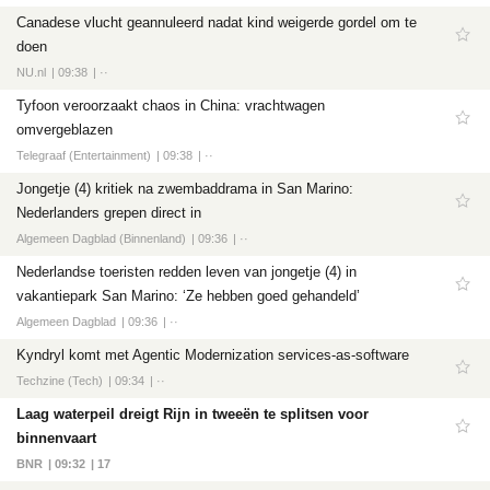
Canadese vlucht geannuleerd nadat kind weigerde gordel om te
doen
NU.nl
09:38
··
Tyfoon veroorzaakt chaos in China: vrachtwagen
omvergeblazen
Telegraaf (Entertainment)
09:38
··
Jongetje (4) kritiek na zwembaddrama in San Marino:
Nederlanders grepen direct in
Algemeen Dagblad (Binnenland)
09:36
··
Nederlandse toeristen redden leven van jongetje (4) in
vakantiepark San Marino: ‘Ze hebben goed gehandeld’
Algemeen Dagblad
09:36
··
Kyndryl komt met Agentic Modernization services-as-software
Techzine (Tech)
09:34
··
Laag waterpeil dreigt Rijn in tweeën te splitsen voor
binnenvaart
BNR
09:32
17