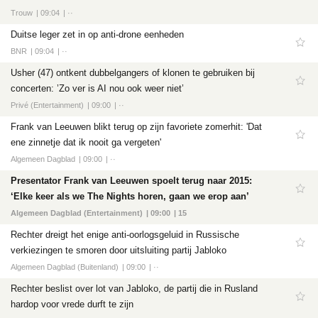
Trouw
09:04
··
Duitse leger zet in op anti-drone eenheden
BNR
09:04
··
Usher (47) ontkent dubbelgangers of klonen te gebruiken bij
concerten: ’Zo ver is AI nou ook weer niet’
Privé (Entertainment)
09:00
··
Frank van Leeuwen blikt terug op zijn favoriete zomerhit: 'Dat
ene zinnetje dat ik nooit ga vergeten'
Algemeen Dagblad
09:00
··
Presentator Frank van Leeuwen spoelt terug naar 2015:
‘Elke keer als we The Nights horen, gaan we erop aan’
Algemeen Dagblad (Entertainment)
09:00
15
Rechter dreigt het enige anti-oorlogsgeluid in Russische
verkiezingen te smoren door uitsluiting partij Jabloko
Algemeen Dagblad (Buitenland)
09:00
··
Rechter beslist over lot van Jabloko, de partij die in Rusland
hardop voor vrede durft te zijn