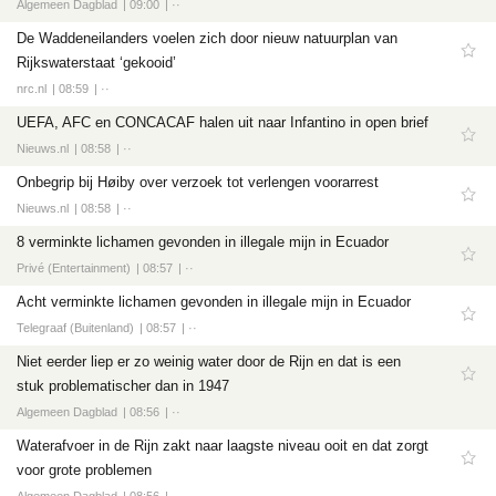
Algemeen Dagblad
09:00
··
De Waddeneilanders voelen zich door nieuw natuurplan van
Rijkswaterstaat ‘gekooid’
nrc.nl
08:59
··
UEFA, AFC en CONCACAF halen uit naar Infantino in open brief
Nieuws.nl
08:58
··
Onbegrip bij Høiby over verzoek tot verlengen voorarrest
Nieuws.nl
08:58
··
8 verminkte lichamen gevonden in illegale mijn in Ecuador
Privé (Entertainment)
08:57
··
Acht verminkte lichamen gevonden in illegale mijn in Ecuador
Telegraaf (Buitenland)
08:57
··
Niet eerder liep er zo weinig water door de Rijn en dat is een
stuk problematischer dan in 1947
Algemeen Dagblad
08:56
··
Waterafvoer in de Rijn zakt naar laagste niveau ooit en dat zorgt
voor grote problemen