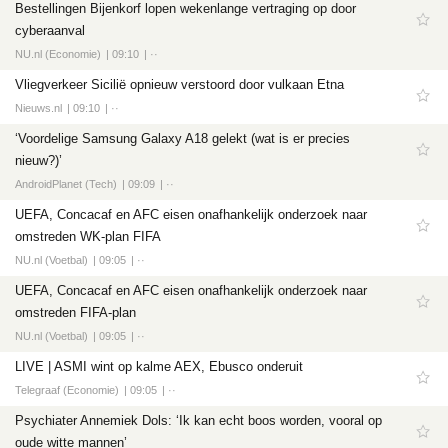
Bestellingen Bijenkorf lopen wekenlange vertraging op door
cyberaanval
NU.nl (Economie)
09:10
··
Vliegverkeer Sicilië opnieuw verstoord door vulkaan Etna
Nieuws.nl
09:10
··
‘Voordelige Samsung Galaxy A18 gelekt (wat is er precies
nieuw?)’
AndroidPlanet (Tech)
09:09
··
UEFA, Concacaf en AFC eisen onafhankelijk onderzoek naar
omstreden WK-plan FIFA
NU.nl (Voetbal)
09:05
··
UEFA, Concacaf en AFC eisen onafhankelijk onderzoek naar
omstreden FIFA-plan
NU.nl (Voetbal)
09:05
··
LIVE | ASMI wint op kalme AEX, Ebusco onderuit
Telegraaf (Economie)
09:05
··
Psychiater Annemiek Dols: ‘Ik kan echt boos worden, vooral op
oude witte mannen’