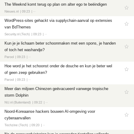
The Weeknd komt terug op plan om alter ego te beëindigen
Nieuws.nl
09:23
··
WordPress-sites gehackt via supplychain-aanval op extensies
van BdThemes
Security.nl (Tech)
09:23
··
Kun je je lichaam beter schoonmaken met een spons, je handen
of toch het washandje?
Parool
09:23
··
Hoe word je het schoonst onder de douche en kun je beter wel
of geen zeep gebruiken?
Parool
09:23
··
Meer dan miljoen Chinezen geëvacueerd vanwege tropische
storm Dolphin
NU.nl (Buitenland)
09:22
··
Noord-Koreaanse hackers bouwen AI-omgeving voor
cyberaanvallen
Techzine (Tech)
09:20
··