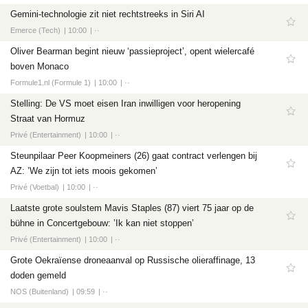
Tech
Gemini-technologie zit niet rechtstreeks in Siri AI
Entertainment
Emerce (Tech)
10:00
··
Games
Oliver Bearman begint nieuw ‘passieproject’, opent wielercafé
boven Monaco
Software
Formule1.nl (Formule 1)
10:00
··
Stelling: De VS moet eisen Iran inwilligen voor heropening
Straat van Hormuz
Privé (Entertainment)
10:00
··
Steunpilaar Peer Koopmeiners (26) gaat contract verlengen bij
AZ: ’We zijn tot iets moois gekomen’
Privé (Voetbal)
10:00
··
Laatste grote soulstem Mavis Staples (87) viert 75 jaar op de
bühne in Concertgebouw: ’Ik kan niet stoppen’
Privé (Entertainment)
10:00
··
Grote Oekraïense droneaanval op Russische olieraffinage, 13
doden gemeld
NOS (Buitenland)
09:59
··