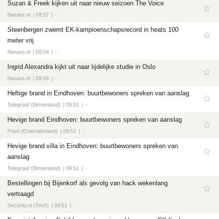
Suzan & Freek kijken uit naar nieuw seizoen The Voice
Nieuws.nl
09:57
··
Steenbergen zwemt EK-kampioenschapsrecord in heats 100
meter vrij
Nieuws.nl
09:54
··
Ingrid Alexandra kijkt uit naar tijdelijke studie in Oslo
Nieuws.nl
09:54
··
Heftige brand in Eindhoven: buurtbewoners spreken van aanslag
Telegraaf (Binnenland)
09:51
··
Hevige brand Eindhoven: buurtbewoners spreken van aanslag
Privé (Entertainment)
09:51
··
Hevige brand villa in Eindhoven: buurtbewoners spreken van
aanslag
Telegraaf (Binnenland)
09:51
··
Bestellingen bij Bijenkorf als gevolg van hack wekenlang
vertraagd
Security.nl (Tech)
09:51
··