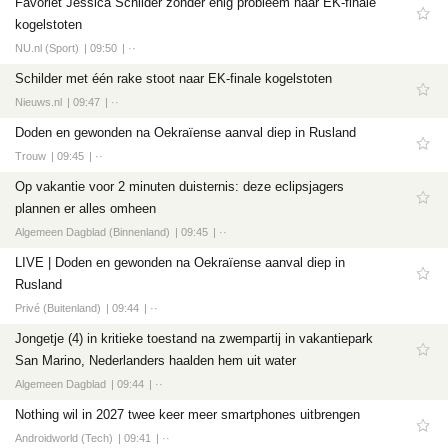
Favoriet Jessica Schilder zonder enig probleem naar EK-finale
kogelstoten
NU.nl (Sport)
09:50
··
Schilder met één rake stoot naar EK-finale kogelstoten
Nieuws.nl
09:47
··
Doden en gewonden na Oekraïense aanval diep in Rusland
Trouw
09:45
··
Op vakantie voor 2 minuten duisternis: deze eclipsjagers
plannen er alles omheen
Algemeen Dagblad (Binnenland)
09:45
··
LIVE | Doden en gewonden na Oekraïense aanval diep in
Rusland
Privé (Buitenland)
09:44
··
Jongetje (4) in kritieke toestand na zwempartij in vakantiepark
San Marino, Nederlanders haalden hem uit water
Algemeen Dagblad
09:44
··
Nothing wil in 2027 twee keer meer smartphones uitbrengen
Androidworld (Tech)
09:41
··