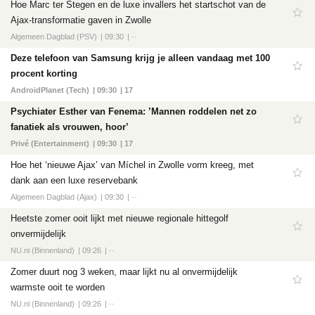
Hoe Marc ter Stegen en de luxe invallers het startschot van de
Ajax-transformatie gaven in Zwolle
Algemeen Dagblad (PSV)
09:30
··
Deze telefoon van Samsung krijg je alleen vandaag met 100
procent korting
AndroidPlanet (Tech)
09:30
17
Psychiater Esther van Fenema: ’Mannen roddelen net zo
fanatiek als vrouwen, hoor’
Privé (Entertainment)
09:30
17
Hoe het ‘nieuwe Ajax’ van Míchel in Zwolle vorm kreeg, met
dank aan een luxe reservebank
Algemeen Dagblad (Ajax)
09:30
··
Heetste zomer ooit lijkt met nieuwe regionale hittegolf
onvermijdelijk
NU.nl (Binnenland)
09:26
··
Zomer duurt nog 3 weken, maar lijkt nu al onvermijdelijk
warmste ooit te worden
NU.nl (Binnenland)
09:26
··