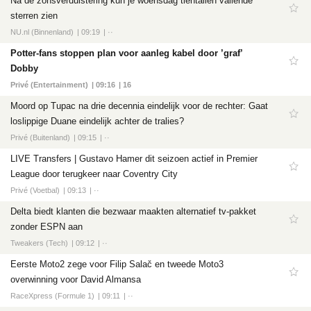
Na de zonsverduistering kun je woensdag tientallen vallende
sterren zien
NU.nl (Binnenland)
09:19
··
Potter-fans stoppen plan voor aanleg kabel door ’graf’
Dobby
Privé (Entertainment)
09:16
16
Moord op Tupac na drie decennia eindelijk voor de rechter: Gaat
loslippige Duane eindelijk achter de tralies?
Privé (Buitenland)
09:15
··
LIVE Transfers | Gustavo Hamer dit seizoen actief in Premier
League door terugkeer naar Coventry City
Privé (Voetbal)
09:13
··
Delta biedt klanten die bezwaar maakten alternatief tv-pakket
zonder ESPN aan
Tweakers (Tech)
09:12
··
Eerste Moto2 zege voor Filip Salač en tweede Moto3
overwinning voor David Almansa
RaceXpress (Formule 1)
09:11
··