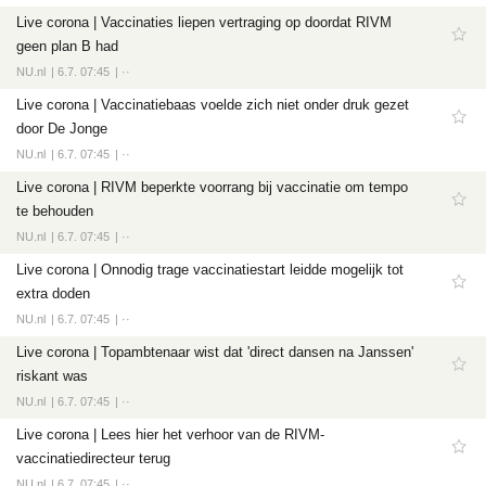
Tech
Live corona | Vaccinaties liepen vertraging op doordat RIVM
Entertainment
geen plan B had
NU.nl
6.7. 07:45
··
Games
Live corona | Vaccinatiebaas voelde zich niet onder druk gezet
Software
door De Jonge
NU.nl
6.7. 07:45
··
Live corona | RIVM beperkte voorrang bij vaccinatie om tempo
te behouden
NU.nl
6.7. 07:45
··
Live corona | Onnodig trage vaccinatiestart leidde mogelijk tot
extra doden
NU.nl
6.7. 07:45
··
Live corona | Topambtenaar wist dat 'direct dansen na Janssen'
riskant was
NU.nl
6.7. 07:45
··
Live corona | Lees hier het verhoor van de RIVM-
vaccinatiedirecteur terug
NU.nl
6.7. 07:45
··