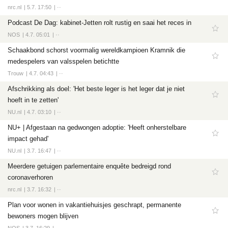
nrc.nl
5.7. 17:50
··
Podcast De Dag: kabinet-Jetten rolt rustig en saai het reces in
NOS
4.7. 05:01
··
Schaakbond schorst voormalig wereldkampioen Kramnik die
medespelers van valsspelen betichtte
Trouw
4.7. 04:43
··
Afschrikking als doel: 'Het beste leger is het leger dat je niet
hoeft in te zetten'
NU.nl
4.7. 03:10
··
NU+ | Afgestaan na gedwongen adoptie: 'Heeft onherstelbare
impact gehad'
NU.nl
3.7. 16:47
··
Meerdere getuigen parlementaire enquête bedreigd rond
coronaverhoren
nrc.nl
3.7. 16:32
··
Plan voor wonen in vakantiehuisjes geschrapt, permanente
bewoners mogen blijven