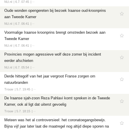
NU.nl
6.7. 07:45
··
Oude wonden opengereten bij bezoek Iraanse oud-kroonprins
aan Tweede Kamer
NU.nl
6.7. 06:41
··
Voormalige Iraanse kroonprins brengt omstreden bezoek aan
Tweede Kamer
NU.nl
6.7. 06:41
··
Provincies mogen agressieve wolf deze zomer bij incident
eerder afschieten
NU.nl
6.7. 05:54
··
Derde hittegolf van het jaar vergroot Franse zorgen om
natuurbranden
Trouw
5.7. 19:45
··
De Iraanse sjah-zoon Reza Pahlavi komt spreken in de Tweede
Kamer, ook al ligt dat uiterst gevoelig
Trouw
5.7. 18:15
··
Meteen was het al controversieel: het coronatoegangsbewijs.
Bijna vijf jaar later laat die maatregel nog altijd diepe sporen na