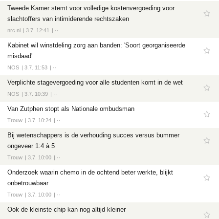
Tweede Kamer stemt voor volledige kostenvergoeding voor
slachtoffers van intimiderende rechtszaken
nrc.nl
3.7. 12:41
··
Kabinet wil winstdeling zorg aan banden: 'Soort georganiseerde
misdaad'
NOS
3.7. 11:53
··
Verplichte stagevergoeding voor alle studenten komt in de wet
NOS
3.7. 10:39
··
Van Zutphen stopt als Nationale ombudsman
Trouw
3.7. 10:24
··
Bij wetenschappers is de verhouding succes versus bummer
ongeveer 1:4 à 5
Trouw
3.7. 10:00
··
Onderzoek waarin chemo in de ochtend beter werkte, blijkt
onbetrouwbaar
Trouw
3.7. 10:00
··
Ook de kleinste chip kan nog altijd kleiner