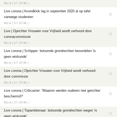
NU.nl
3.7. 07:46
··
Live corona | Avondklok lag in september 2020 al op tafel
vanwege studenten
NU.nl
3.7. 07:46
··
Live | Oprichter Vrouwen voor Vrijheid wordt verhoord door
coronacommissie
NU.nl
3.7. 07:46
··
Live corona | Schipper: botsende grondrechten beoordelen 'is
geen wiskunde'
NU.nl
3.7. 07:46
··
Live corona | Oprichter Vrouwen voor Vrijheid wordt verhoord
door commissie
NU.nl
3.7. 07:46
··
Live corona | Criticaster: 'Waarom werden ouderen niet gerichter
beschermd?'
NU.nl
3.7. 07:46
··
Live corona | Topambtenaar: botsende grondrechten wegen 'is
geen wiskunde'