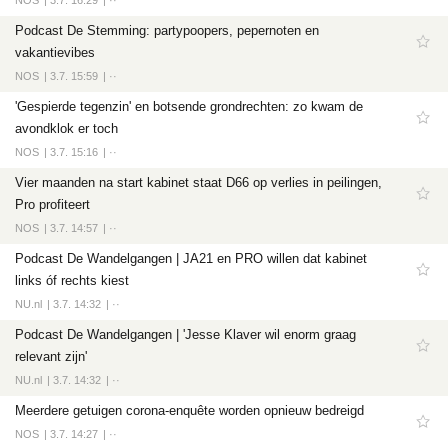
NOS
3.7. 16:29
··
Podcast De Stemming: partypoopers, pepernoten en
vakantievibes
NOS
3.7. 15:59
··
'Gespierde tegenzin' en botsende grondrechten: zo kwam de
avondklok er toch
NOS
3.7. 15:16
··
Vier maanden na start kabinet staat D66 op verlies in peilingen,
Pro profiteert
NOS
3.7. 14:57
··
Podcast De Wandelgangen | JA21 en PRO willen dat kabinet
links óf rechts kiest
NU.nl
3.7. 14:32
··
Podcast De Wandelgangen | 'Jesse Klaver wil enorm graag
relevant zijn'
NU.nl
3.7. 14:32
··
Meerdere getuigen corona-enquête worden opnieuw bedreigd
NOS
3.7. 14:27
··