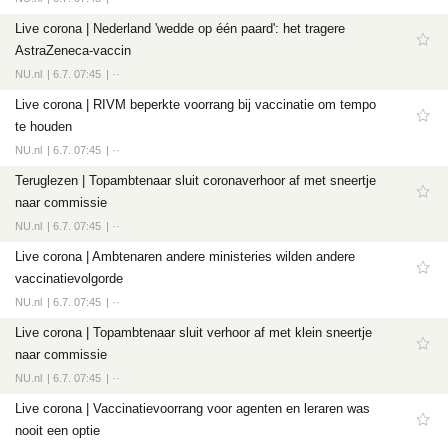
Live corona | Nederland 'wedde op één paard': het tragere
AstraZeneca-vaccin
NU.nl
6.7. 07:45
··
Live corona | RIVM beperkte voorrang bij vaccinatie om tempo
te houden
NU.nl
6.7. 07:45
··
Teruglezen | Topambtenaar sluit coronaverhoor af met sneertje
naar commissie
NU.nl
6.7. 07:45
··
Live corona | Ambtenaren andere ministeries wilden andere
vaccinatievolgorde
NU.nl
6.7. 07:45
··
Live corona | Topambtenaar sluit verhoor af met klein sneertje
naar commissie
NU.nl
6.7. 07:45
··
Live corona | Vaccinatievoorrang voor agenten en leraren was
nooit een optie