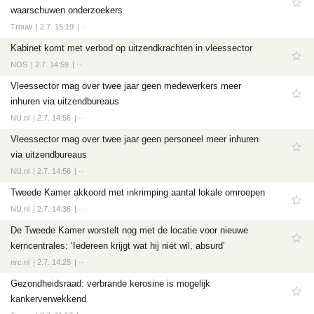
waarschuwen onderzoekers
Trouw
2.7. 15:19
··
Kabinet komt met verbod op uitzendkrachten in vleessector
NOS
2.7. 14:59
··
Vleessector mag over twee jaar geen medewerkers meer
inhuren via uitzendbureaus
NU.nl
2.7. 14:56
··
Vleessector mag over twee jaar geen personeel meer inhuren
via uitzendbureaus
NU.nl
2.7. 14:56
··
Tweede Kamer akkoord met inkrimping aantal lokale omroepen
NU.nl
2.7. 14:36
··
De Tweede Kamer worstelt nog met de locatie voor nieuwe
kerncentrales: ‘Iedereen krijgt wat hij niét wil, absurd’
nrc.nl
2.7. 14:25
··
Gezondheidsraad: verbrande kerosine is mogelijk
kankerverwekkend