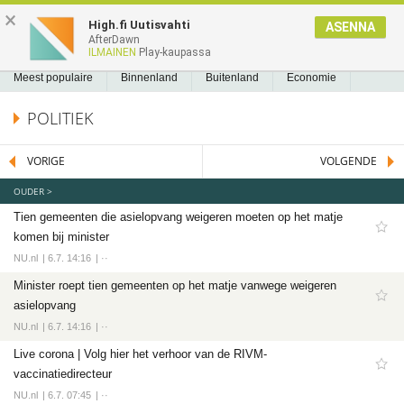
NIEUWS2.NL
×
High.fi Uutisvahti
ASENNA
AfterDawn
NIEUWS
REEDS GELEZEN
BLADWIJZERS
A
A
Nieuws
ILMAINEN
Play-kaupassa
Meest populaire
Meest populaire
Binnenland
Buitenland
Economie
Binnenland
Politiek
Sport
Tech
Entertainment
Games
Software
POLITIEK
Buitenland
Economie
VORIGE
VOLGENDE
Politiek
OUDER >
Sport
Tien gemeenten die asielopvang weigeren moeten op het matje
Voetbal
komen bij minister
Ajax
NU.nl
6.7. 14:16
··
Cambuur
Minister roept tien gemeenten op het matje vanwege weigeren
asielopvang
Feyenoord
NU.nl
6.7. 14:16
··
PSV
Live corona | Volg hier het verhoor van de RIVM-
Twente
vaccinatiedirecteur
Formule 1
NU.nl
6.7. 07:45
··