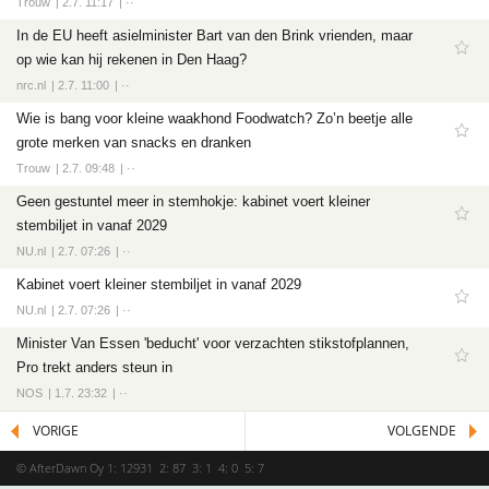
Trouw
2.7. 11:17
··
In de EU heeft asielminister Bart van den Brink vrienden, maar
op wie kan hij rekenen in Den Haag?
nrc.nl
2.7. 11:00
··
Wie is bang voor kleine waakhond Foodwatch? Zo’n beetje alle
grote merken van snacks en dranken
Trouw
2.7. 09:48
··
Geen gestuntel meer in stemhokje: kabinet voert kleiner
stembiljet in vanaf 2029
NU.nl
2.7. 07:26
··
Kabinet voert kleiner stembiljet in vanaf 2029
NU.nl
2.7. 07:26
··
Minister Van Essen 'beducht' voor verzachten stikstofplannen,
Pro trekt anders steun in
NOS
1.7. 23:32
··
VORIGE
VOLGENDE
© AfterDawn Oy 1: 12931 2: 87 3: 1 4: 0 5: 7