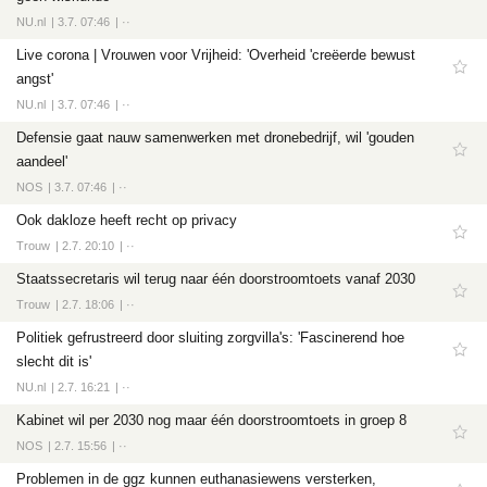
NU.nl
3.7. 07:46
··
Live corona | Vrouwen voor Vrijheid: 'Overheid 'creëerde bewust
angst'
NU.nl
3.7. 07:46
··
Defensie gaat nauw samenwerken met dronebedrijf, wil 'gouden
aandeel'
NOS
3.7. 07:46
··
Ook dakloze heeft recht op privacy
Trouw
2.7. 20:10
··
Staatssecretaris wil terug naar één doorstroomtoets vanaf 2030
Trouw
2.7. 18:06
··
Politiek gefrustreerd door sluiting zorgvilla's: 'Fascinerend hoe
slecht dit is'
NU.nl
2.7. 16:21
··
Kabinet wil per 2030 nog maar één doorstroomtoets in groep 8
NOS
2.7. 15:56
··
Problemen in de ggz kunnen euthanasiewens versterken,