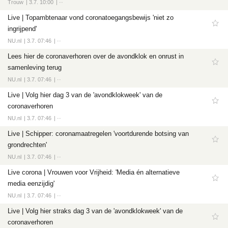
Trouw
3.7. 10:00
··
Live | Topambtenaar vond coronatoegangsbewijs 'niet zo
ingrijpend'
NU.nl
3.7. 07:46
··
Lees hier de coronaverhoren over de avondklok en onrust in
samenleving terug
NU.nl
3.7. 07:46
··
Live | Volg hier dag 3 van de 'avondklokweek' van de
coronaverhoren
NU.nl
3.7. 07:46
··
Live | Schipper: coronamaatregelen 'voortdurende botsing van
grondrechten'
NU.nl
3.7. 07:46
··
Live corona | Vrouwen voor Vrijheid: 'Media én alternatieve
media eenzijdig'
NU.nl
3.7. 07:46
··
Live | Volg hier straks dag 3 van de 'avondklokweek' van de
coronaverhoren