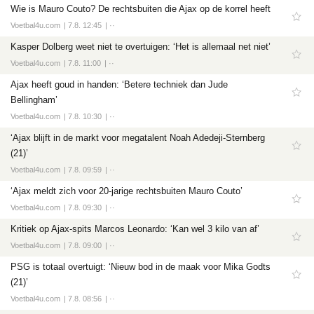
Wie is Mauro Couto? De rechtsbuiten die Ajax op de korrel heeft
Voetbal4u.com
7.8. 12:45
··
Kasper Dolberg weet niet te overtuigen: ‘Het is allemaal net niet’
Voetbal4u.com
7.8. 11:00
··
Ajax heeft goud in handen: ‘Betere techniek dan Jude
Bellingham’
Voetbal4u.com
7.8. 10:30
··
‘Ajax blijft in de markt voor megatalent Noah Adedeji-Sternberg
(21)’
Voetbal4u.com
7.8. 09:59
··
‘Ajax meldt zich voor 20-jarige rechtsbuiten Mauro Couto’
Voetbal4u.com
7.8. 09:30
··
Kritiek op Ajax-spits Marcos Leonardo: ‘Kan wel 3 kilo van af’
Voetbal4u.com
7.8. 09:00
··
PSG is totaal overtuigt: ‘Nieuw bod in de maak voor Mika Godts
(21)’
Voetbal4u.com
7.8. 08:56
··