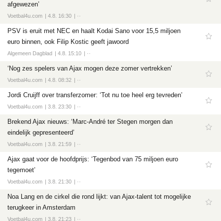
afgewezen’
Voetbal4u.com
4.8. 16:30
··
PSV is eruit met NEC en haalt Kodai Sano voor 15,5 miljoen
euro binnen, ook Filip Kostic geeft jawoord
Algemeen Dagblad
4.8. 15:10
··
‘Nog zes spelers van Ajax mogen deze zomer vertrekken’
Voetbal4u.com
4.8. 08:32
··
Jordi Cruijff over transferzomer: ‘Tot nu toe heel erg tevreden’
Voetbal4u.com
3.8. 23:30
··
Brekend Ajax nieuws: ‘Marc-André ter Stegen morgen dan
eindelijk gepresenteerd’
Voetbal4u.com
3.8. 21:59
··
Ajax gaat voor de hoofdprijs: ‘Tegenbod van 75 miljoen euro
tegemoet’
Voetbal4u.com
3.8. 21:30
··
Noa Lang en de cirkel die rond lijkt: van Ajax-talent tot mogelijke
terugkeer in Amsterdam
Voetbal4u.com
3.8. 21:23
··