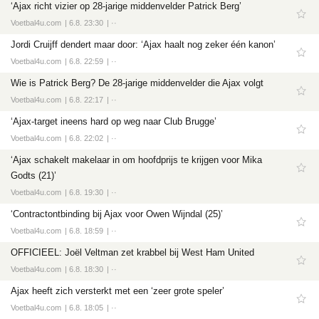
‘Ajax richt vizier op 28-jarige middenvelder Patrick Berg’
Voetbal4u.com
6.8. 23:30
··
Jordi Cruijff dendert maar door: ‘Ajax haalt nog zeker één kanon’
Voetbal4u.com
6.8. 22:59
··
Wie is Patrick Berg? De 28-jarige middenvelder die Ajax volgt
Voetbal4u.com
6.8. 22:17
··
‘Ajax-target ineens hard op weg naar Club Brugge’
Voetbal4u.com
6.8. 22:02
··
‘Ajax schakelt makelaar in om hoofdprijs te krijgen voor Mika
Godts (21)’
Voetbal4u.com
6.8. 19:30
··
‘Contractontbinding bij Ajax voor Owen Wijndal (25)’
Voetbal4u.com
6.8. 18:59
··
OFFICIEEL: Joël Veltman zet krabbel bij West Ham United
Voetbal4u.com
6.8. 18:30
··
Ajax heeft zich versterkt met een ‘zeer grote speler’
Voetbal4u.com
6.8. 18:05
··