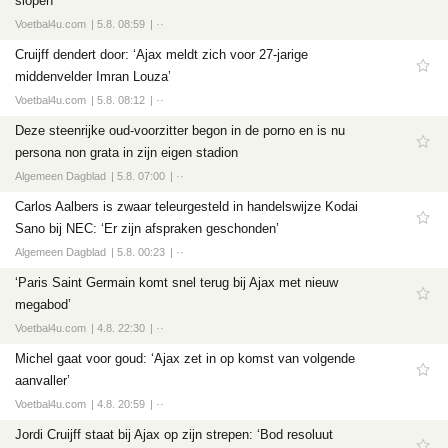
slopen’
Voetbal4u.com
5.8. 08:59
··
Cruijff dendert door: ‘Ajax meldt zich voor 27-jarige
middenvelder Imran Louza’
Voetbal4u.com
5.8. 08:12
··
Deze steenrijke oud-voorzitter begon in de porno en is nu
persona non grata in zijn eigen stadion
Algemeen Dagblad
5.8. 07:00
··
Carlos Aalbers is zwaar teleurgesteld in handelswijze Kodai
Sano bij NEC: ‘Er zijn afspraken geschonden’
Algemeen Dagblad
5.8. 00:23
··
‘Paris Saint Germain komt snel terug bij Ajax met nieuw
megabod’
Voetbal4u.com
4.8. 22:30
··
Michel gaat voor goud: ‘Ajax zet in op komst van volgende
aanvaller’
Voetbal4u.com
4.8. 20:59
··
Jordi Cruijff staat bij Ajax op zijn strepen: ‘Bod resoluut