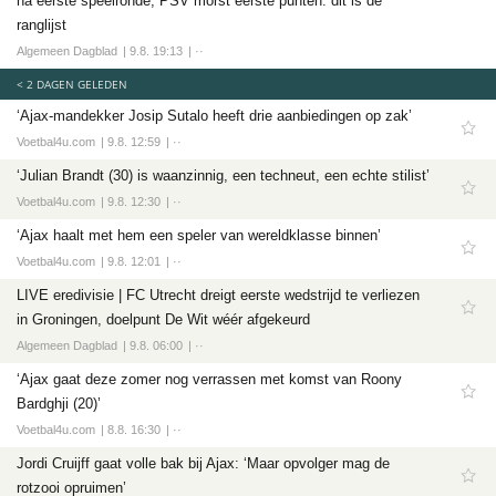
na eerste speelronde, PSV morst eerste punten: dit is de
Tech
ranglijst
Entertainment
Algemeen Dagblad
9.8. 19:13
··
Games
< 2 DAGEN GELEDEN
Software
‘Ajax-mandekker Josip Sutalo heeft drie aanbiedingen op zak’
Voetbal4u.com
9.8. 12:59
··
‘Julian Brandt (30) is waanzinnig, een techneut, een echte stilist’
Voetbal4u.com
9.8. 12:30
··
‘Ajax haalt met hem een speler van wereldklasse binnen’
Voetbal4u.com
9.8. 12:01
··
LIVE eredivisie | FC Utrecht dreigt eerste wedstrijd te verliezen
in Groningen, doelpunt De Wit wéér afgekeurd
Algemeen Dagblad
9.8. 06:00
··
‘Ajax gaat deze zomer nog verrassen met komst van Roony
Bardghji (20)’
Voetbal4u.com
8.8. 16:30
··
Jordi Cruijff gaat volle bak bij Ajax: ‘Maar opvolger mag de
rotzooi opruimen’