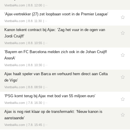
Voetbal4u.com
8.8. 12:00
··
‘Ajax-vertrekker (27) zet loopbaan voort in de Premier League’
Voetbal4u.com
8.8. 11:30
··
Kanon tekent contract bij Ajax: ‘Zag het vuur in de ogen van
Jordi Cruijff’
Voetbal4u.com
8.8. 10:55
··
‘Bayern en FC Barcelona melden zich ook in de Johan Cruijff
ArenA’
Voetbal4u.com
8.8. 10:30
··
Ajax haalt speler van Barca en verhuurd hem direct aan Celta
de Vigo’
Voetbal4u.com
8.8. 08:59
··
‘PSG komt terug bij Ajax met bod van 55 miljoen euro’
Voetbal4u.com
7.8. 16:30
··
Ajax is nog niet klaar op de transfermarkt: ‘Nieuw kanon is
aanstaande’
Voetbal4u.com
7.8. 15:45
··