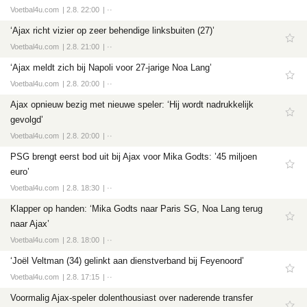
Voetbal4u.com
2.8. 22:00
··
‘Ajax richt vizier op zeer behendige linksbuiten (27)’
Voetbal4u.com
2.8. 21:00
··
‘Ajax meldt zich bij Napoli voor 27-jarige Noa Lang’
Voetbal4u.com
2.8. 20:00
··
Ajax opnieuw bezig met nieuwe speler: ‘Hij wordt nadrukkelijk
gevolgd’
Voetbal4u.com
2.8. 20:00
··
PSG brengt eerst bod uit bij Ajax voor Mika Godts: ’45 miljoen
euro’
Voetbal4u.com
2.8. 18:30
··
Klapper op handen: ‘Mika Godts naar Paris SG, Noa Lang terug
naar Ajax’
Voetbal4u.com
2.8. 18:00
··
‘Joël Veltman (34) gelinkt aan dienstverband bij Feyenoord’
Voetbal4u.com
2.8. 17:15
··
Voormalig Ajax-speler dolenthousiast over naderende transfer