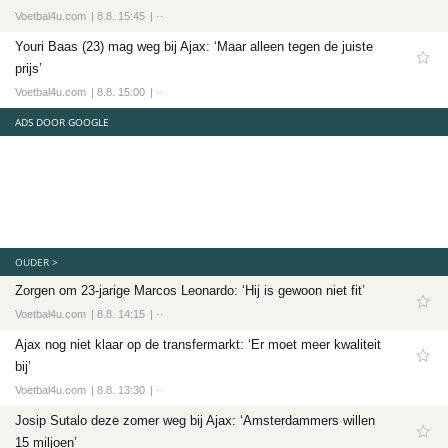
Voetbal4u.com
8.8. 15:45
··
Youri Baas (23) mag weg bij Ajax: ‘Maar alleen tegen de juiste
prijs’
Voetbal4u.com
8.8. 15:00
··
ADS DOOR GOOGLE
OUDER >
Zorgen om 23-jarige Marcos Leonardo: ‘Hij is gewoon niet fit’
Voetbal4u.com
8.8. 14:15
··
Ajax nog niet klaar op de transfermarkt: ‘Er moet meer kwaliteit
bij’
Voetbal4u.com
8.8. 13:30
··
Josip Sutalo deze zomer weg bij Ajax: ‘Amsterdammers willen
15 miljoen’