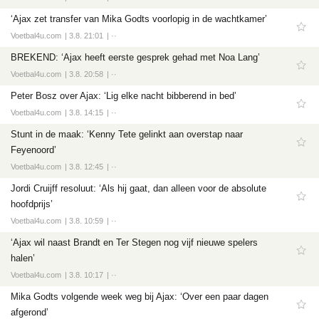
‘Ajax zet transfer van Mika Godts voorlopig in de wachtkamer’
Voetbal4u.com
3.8. 21:01
··
BREKEND: ‘Ajax heeft eerste gesprek gehad met Noa Lang’
Voetbal4u.com
3.8. 20:58
··
Peter Bosz over Ajax: ‘Lig elke nacht bibberend in bed’
Voetbal4u.com
3.8. 14:15
··
Stunt in de maak: ‘Kenny Tete gelinkt aan overstap naar
Feyenoord’
Voetbal4u.com
3.8. 12:45
··
Jordi Cruijff resoluut: ‘Als hij gaat, dan alleen voor de absolute
hoofdprijs’
Voetbal4u.com
3.8. 10:59
··
‘Ajax wil naast Brandt en Ter Stegen nog vijf nieuwe spelers
halen’
Voetbal4u.com
3.8. 10:17
··
Mika Godts volgende week weg bij Ajax: ‘Over een paar dagen
afgerond’