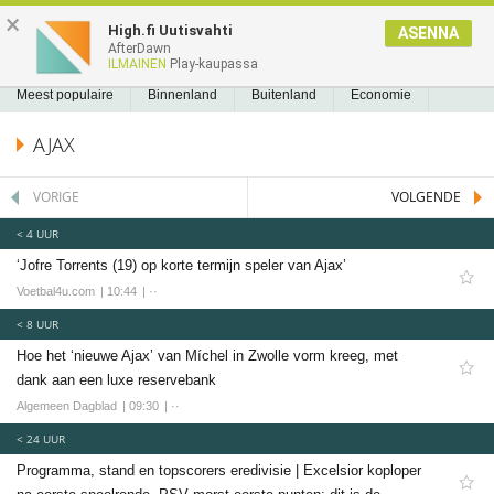
NIEUWS2.NL
×
High.fi Uutisvahti
ASENNA
AfterDawn
NIEUWS
REEDS GELEZEN
BLADWIJZERS
A
A
Nieuws
ILMAINEN
Play-kaupassa
Meest populaire
Meest populaire
Binnenland
Buitenland
Economie
Binnenland
Politiek
Sport
Tech
Entertainment
Games
Software
AJAX
Buitenland
Economie
VORIGE
VOLGENDE
Politiek
< 4 UUR
Sport
‘Jofre Torrents (19) op korte termijn speler van Ajax’
Voetbal
Voetbal4u.com
10:44
··
Ajax
< 8 UUR
Cambuur
Hoe het ‘nieuwe Ajax’ van Míchel in Zwolle vorm kreeg, met
dank aan een luxe reservebank
Feyenoord
Algemeen Dagblad
09:30
··
PSV
< 24 UUR
Twente
Programma, stand en topscorers eredivisie | Excelsior koploper
Formule 1