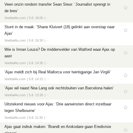
Veen onzin rondom transfer Sean Steur: ‘Journalist sprengt in
de bres’
Voetbal4u.com
5.8. 18:00
··
Stunt in de maak: ‘Shane Kluivert (18) gelinkt aan overstap naar
Ajax’
Voetbal4u.com
5.8. 16:30
··
Wie is Imran Louza? De middenvelder van Watford waar Ajax op
aast
Voetbal4u.com
5.8. 14:30
··
‘Ajax meldt zich bij Real Mallorca voor twintigjarige Jan Virgili’
Voetbal4u.com
5.8. 14:15
··
‘Ajax wil naast Noa Lang ook rechtsbuiten van Barcelona halen’
Voetbal4u.com
5.8. 13:30
··
Uitstekend nieuws voor Ajax: ‘Drie aanwinsten direct inzetbaar
tegen Shelbourne’
Voetbal4u.com
5.8. 11:30
··
Ajax gaat indruk maken: ‘Brandt en Arokodare gaan Eredivisie