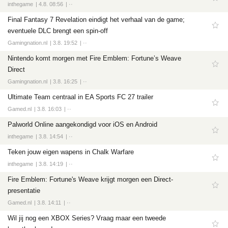
inthegame
4.8. 08:56
··
Final Fantasy 7 Revelation eindigt het verhaal van de game;
eventuele DLC brengt een spin-off
Gamingnation.nl
3.8. 19:52
··
Nintendo komt morgen met Fire Emblem: Fortune’s Weave
Direct
Gamingnation.nl
3.8. 16:25
··
Ultimate Team centraal in EA Sports FC 27 trailer
Gamed.nl
3.8. 16:03
··
Palworld Online aangekondigd voor iOS en Android
inthegame
3.8. 14:54
··
Teken jouw eigen wapens in Chalk Warfare
inthegame
3.8. 14:19
··
Fire Emblem: Fortune's Weave krijgt morgen een Direct-
presentatie
Gamed.nl
3.8. 14:11
··
Wil jij nog een XBOX Series? Vraag maar een tweede