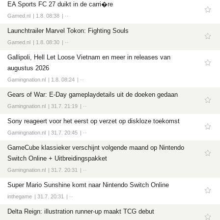
EA Sports FC 27 duikt in de carri�re
Gamed.nl
1.8. 08:38
··
Launchtrailer Marvel Tokon: Fighting Souls
Gamed.nl
1.8. 08:30
··
Gallipoli, Hell Let Loose Vietnam en meer in releases van
augustus 2026
Gamingnation.nl
1.8. 08:24
··
Gears of War: E-Day gameplaydetails uit de doeken gedaan
Gamingnation.nl
31.7. 21:19
··
Sony reageert voor het eerst op verzet op diskloze toekomst
Gamingnation.nl
31.7. 20:45
··
GameCube klassieker verschijnt volgende maand op Nintendo
Switch Online + Uitbreidingspakket
Gamingnation.nl
31.7. 20:31
··
Super Mario Sunshine komt naar Nintendo Switch Online
inthegame
31.7. 20:31
··
Delta Reign: illustration runner-up maakt TCG debut