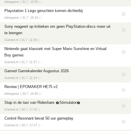
inthegame
31.7. 15:55
··
Playstation 1 Lego geruchten komen dichterbij
inthegame
31.7. 15:16
··
Sony reageert op kritieken om geen PlayStation-discs meer uit
te brengen
Gamed.nl
31.7. 11:39
··
Nintendo gaat klassiek met Super Mario Sunshine en Virtual
Boy games
Gamed.nl
31.7. 11:37
··
Gamed Gamekalender Augustus 2026
Gamed.nl
31.7. 11:14
··
Review | EPOMAKER HE75 v2
inthegame
30.7. 19:40
··
Stap in de taxi van Rideshare �Stimulator�
Gamed.nl
30.7. 17:32
··
Control Resonant bevat 50 uur gameplay
Gamed.nl
30.7. 17:27
··