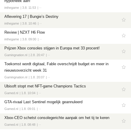
hypotheek aan!
inthegame
3.8. 11:53
··
Aflevering 17 | Bungie’s Destiny
inthegame
3.8. 10:46
··
Review | NZXT H6 Flow
inthegame
3.8. 09:00
··
Prijzen Xbox consoles stijgen in Europa met 33 procent!
Gamingnation.nl
2.8. 20:47
··
Toekomst wordt digitaal, Fable overschrijdt budget en meer in
nieuwsoverzicht week 31
Gamingnation.nl
1.8. 20:07
··
Ubisoft stopt met NFT-game Champions Tactics
Gamed.nl
1.8. 10:04
··
GTA-rivaal Last Sentinel mogelijk geannuleerd
Gamed.nl
1.8. 09:01
··
Xbox-CEO schetst consolegerichte aanpak om het tij te keren
Gamed.nl
1.8. 08:48
··