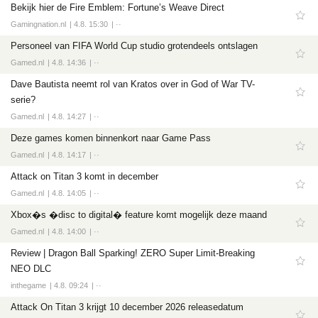
Bekijk hier de Fire Emblem: Fortune’s Weave Direct
Gamingnation.nl
4.8. 15:30
··
Personeel van FIFA World Cup studio grotendeels ontslagen
Gamed.nl
4.8. 14:36
··
Dave Bautista neemt rol van Kratos over in God of War TV-
serie?
Gamed.nl
4.8. 14:27
··
Deze games komen binnenkort naar Game Pass
Gamed.nl
4.8. 14:17
··
Attack on Titan 3 komt in december
Gamed.nl
4.8. 14:05
··
Xbox�s �disc to digital� feature komt mogelijk deze maand
Gamed.nl
4.8. 14:00
··
Review | Dragon Ball Sparking! ZERO Super Limit-Breaking
NEO DLC
inthegame
4.8. 09:24
··
Attack On Titan 3 krijgt 10 december 2026 releasedatum