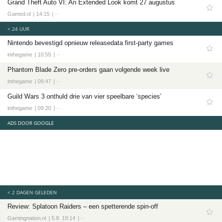
Grand Theft Auto VI: An Extended Look komt 27 augustus
Tech
Gamed.nl
14:15
··
Entertainment
< 24 UUR
Games
Nintendo bevestigd opnieuw releasedata first-party games
Software
inthegame
10:55
··
Phantom Blade Zero pre-orders gaan volgende week live
inthegame
09:47
··
Guild Wars 3 onthuld drie van vier speelbare ‘species’
inthegame
09:20
··
ADS DOOR GOOGLE
< 2 DAGEN GELEDEN
Review: Splatoon Raiders – een spetterende spin-off
Gamingnation.nl
5.8. 19:14
··