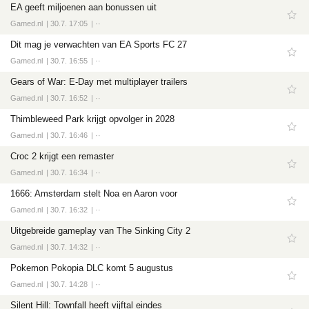
EA geeft miljoenen aan bonussen uit
Gamed.nl
30.7. 17:05
··
Dit mag je verwachten van EA Sports FC 27
Gamed.nl
30.7. 16:55
··
Gears of War: E-Day met multiplayer trailers
Gamed.nl
30.7. 16:52
··
Thimbleweed Park krijgt opvolger in 2028
Gamed.nl
30.7. 16:46
··
Croc 2 krijgt een remaster
Gamed.nl
30.7. 16:34
··
1666: Amsterdam stelt Noa en Aaron voor
Gamed.nl
30.7. 16:32
··
Uitgebreide gameplay van The Sinking City 2
Gamed.nl
30.7. 14:32
··
Pokemon Pokopia DLC komt 5 augustus
Gamed.nl
30.7. 14:28
··
Silent Hill: Townfall heeft vijftal eindes