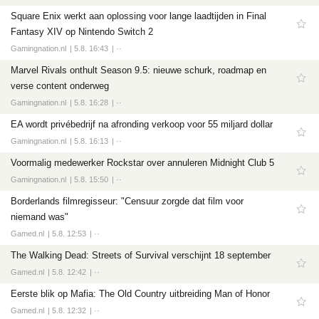
Square Enix werkt aan oplossing voor lange laadtijden in Final
Fantasy XIV op Nintendo Switch 2
Gamingnation.nl
5.8. 16:43
··
Marvel Rivals onthult Season 9.5: nieuwe schurk, roadmap en
verse content onderweg
Gamingnation.nl
5.8. 16:28
··
EA wordt privébedrijf na afronding verkoop voor 55 miljard dollar
Gamingnation.nl
5.8. 16:13
··
Voormalig medewerker Rockstar over annuleren Midnight Club 5
Gamingnation.nl
5.8. 15:50
··
Borderlands filmregisseur: "Censuur zorgde dat film voor
niemand was"
Gamed.nl
5.8. 12:53
··
The Walking Dead: Streets of Survival verschijnt 18 september
Gamed.nl
5.8. 12:42
··
Eerste blik op Mafia: The Old Country uitbreiding Man of Honor
Gamed.nl
5.8. 12:32
··