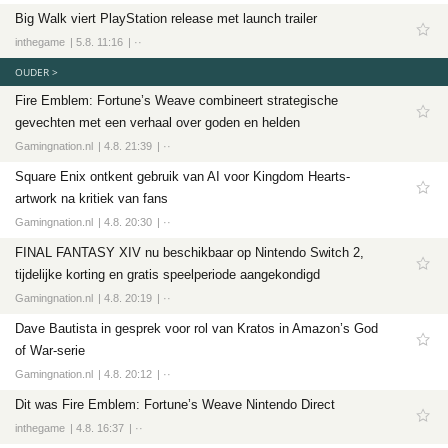
Big Walk viert PlayStation release met launch trailer
inthegame
5.8. 11:16
··
OUDER >
Fire Emblem: Fortune’s Weave combineert strategische
gevechten met een verhaal over goden en helden
Gamingnation.nl
4.8. 21:39
··
Square Enix ontkent gebruik van AI voor Kingdom Hearts-
artwork na kritiek van fans
Gamingnation.nl
4.8. 20:30
··
FINAL FANTASY XIV nu beschikbaar op Nintendo Switch 2,
tijdelijke korting en gratis speelperiode aangekondigd
Gamingnation.nl
4.8. 20:19
··
Dave Bautista in gesprek voor rol van Kratos in Amazon’s God
of War-serie
Gamingnation.nl
4.8. 20:12
··
Dit was Fire Emblem: Fortune’s Weave Nintendo Direct
inthegame
4.8. 16:37
··