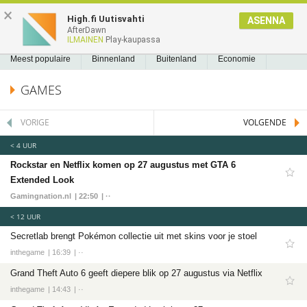
NIEUWS2.NL
×
High.fi Uutisvahti
ASENNA
AfterDawn
NIEUWS
REEDS GELEZEN
BLADWIJZERS
A
A
Nieuws
ILMAINEN
Play-kaupassa
Meest populaire
Meest populaire
Binnenland
Buitenland
Economie
Binnenland
Politiek
Sport
Tech
Entertainment
Games
Software
GAMES
Buitenland
Economie
VORIGE
VOLGENDE
Politiek
< 4 UUR
Sport
Rockstar en Netflix komen op 27 augustus met GTA 6
Voetbal
Extended Look
Ajax
Gamingnation.nl
22:50
··
Cambuur
< 12 UUR
Secretlab brengt Pokémon collectie uit met skins voor je stoel
Feyenoord
inthegame
16:39
··
PSV
Grand Theft Auto 6 geeft diepere blik op 27 augustus via Netflix
Twente
inthegame
14:43
··
Formule 1