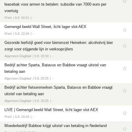
leasebak voor armen te betalen: subsidie van 7000 euro per
voertuig
Privé
6.8. 00:01
··
Gemengd beeld Wall Street, licht lager slot AEX
Privé
5.8. 22:04
··
Gezonde leefstijl goed voor bieromzet Heineken: alcoholvrij bier
zorgt voor stijgende lijn in verkoopcijfers
Algemeen Dagblad
5.8. 20:30
··
Bedrijf achter Sparta, Batavus en Babboe vraagt uitstel van
betaling aan
Algemeen Dagblad
5.8. 20:25
··
Bedrijf achter fietsenmerken Sparta, Batavus en Babboe vraagt
uitstel van betaling aan
Algemeen Dagblad
5.8. 20:25
··
LIVE | Gemengd beeld Wall Street, licht lager slot AEX
Privé
5.8. 20:20
··
Moederbedrijf Babboe krijgt uitstel van betaling in Nederland