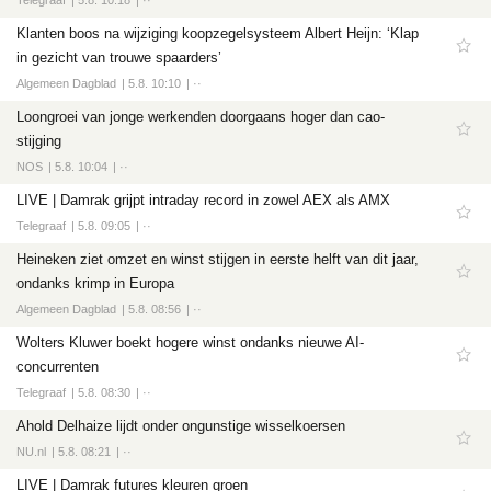
Telegraaf
5.8. 10:18
··
Klanten boos na wijziging koopzegelsysteem Albert Heijn: ‘Klap
in gezicht van trouwe spaarders’
Algemeen Dagblad
5.8. 10:10
··
Loongroei van jonge werkenden doorgaans hoger dan cao-
stijging
NOS
5.8. 10:04
··
LIVE | Damrak grijpt intraday record in zowel AEX als AMX
Telegraaf
5.8. 09:05
··
Heineken ziet omzet en winst stijgen in eerste helft van dit jaar,
ondanks krimp in Europa
Algemeen Dagblad
5.8. 08:56
··
Wolters Kluwer boekt hogere winst ondanks nieuwe AI-
concurrenten
Telegraaf
5.8. 08:30
··
Ahold Delhaize lijdt onder ongunstige wisselkoersen
NU.nl
5.8. 08:21
··
LIVE | Damrak futures kleuren groen