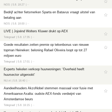
NOS
5.8. 18:27
··
Bedrijf achter fietsmerken Sparta en Batavus vraagt uitstel van
betaling aan
NOS
5.8. 18:00
··
LIVE | Jojoënd Wolters Kluwer drukt op AEX
Telegraaf
5.8. 17:35
··
Goede resultaten zetten premie op tekenbonus van nieuwe
topman Heineken: beloning Rafael Oliveira loopt op tot 27
miljoen euro
Telegraaf
5.8. 17:01
··
Experts hekelen verkoop huurwoningen: 'Overheid heeft
huursector uitgerookt'
NU.nl
5.8. 16:40
··
Aandeelhouders AkzoNobel stemmen massaal voor fusie met
Amerikaanse Axalta: oudste AEX-fonds verdwijnt van
Amsterdamse beurs
Telegraaf
5.8. 16:15
··