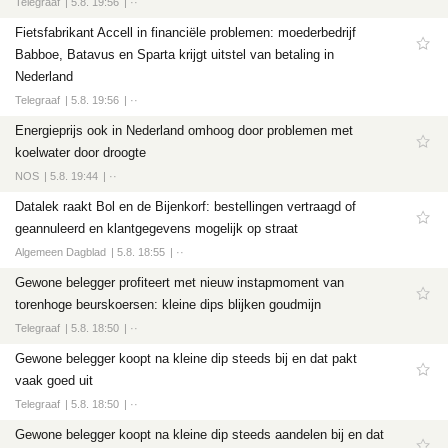
Telegraaf
5.8. 19:56
··
Fietsfabrikant Accell in financiële problemen: moederbedrijf
Babboe, Batavus en Sparta krijgt uitstel van betaling in
Nederland
Telegraaf
5.8. 19:56
··
Energieprijs ook in Nederland omhoog door problemen met
koelwater door droogte
NOS
5.8. 19:44
··
Datalek raakt Bol en de Bijenkorf: bestellingen vertraagd of
geannuleerd en klantgegevens mogelijk op straat
Algemeen Dagblad
5.8. 18:55
··
Gewone belegger profiteert met nieuw instapmoment van
torenhoge beurskoersen: kleine dips blijken goudmijn
Telegraaf
5.8. 18:50
··
Gewone belegger koopt na kleine dip steeds bij en dat pakt
vaak goed uit
Telegraaf
5.8. 18:50
··
Gewone belegger koopt na kleine dip steeds aandelen bij en dat