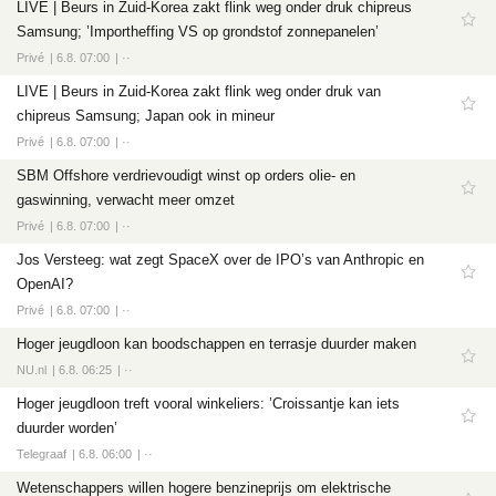
LIVE | Beurs in Zuid-Korea zakt flink weg onder druk chipreus
Samsung; ’Importheffing VS op grondstof zonnepanelen’
Privé
6.8. 07:00
··
LIVE | Beurs in Zuid-Korea zakt flink weg onder druk van
chipreus Samsung; Japan ook in mineur
Privé
6.8. 07:00
··
SBM Offshore verdrievoudigt winst op orders olie- en
gaswinning, verwacht meer omzet
Privé
6.8. 07:00
··
Jos Versteeg: wat zegt SpaceX over de IPO’s van Anthropic en
OpenAI?
Privé
6.8. 07:00
··
Hoger jeugdloon kan boodschappen en terrasje duurder maken
NU.nl
6.8. 06:25
··
Hoger jeugdloon treft vooral winkeliers: ’Croissantje kan iets
duurder worden’
Telegraaf
6.8. 06:00
··
Wetenschappers willen hogere benzineprijs om elektrische