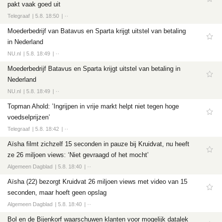
pakt vaak goed uit
Telegraaf
5.8. 18:50
··
Moederbedrijf van Batavus en Sparta krijgt uitstel van betaling
in Nederland
NU.nl
5.8. 18:49
··
Moederbedrijf Batavus en Sparta krijgt uitstel van betaling in
Nederland
NU.nl
5.8. 18:49
··
Topman Ahold: ’Ingrijpen in vrije markt helpt niet tegen hoge
voedselprijzen’
Telegraaf
5.8. 18:42
··
Aïsha filmt zichzelf 15 seconden in pauze bij Kruidvat, nu heeft
ze 26 miljoen views: ‘Niet gevraagd of het mocht’
Algemeen Dagblad
5.8. 18:40
··
Aïsha (22) bezorgt Kruidvat 26 miljoen views met video van 15
seconden, maar hoeft geen opslag
Algemeen Dagblad
5.8. 18:40
··
Bol en de Bijenkorf waarschuwen klanten voor mogelijk datalek