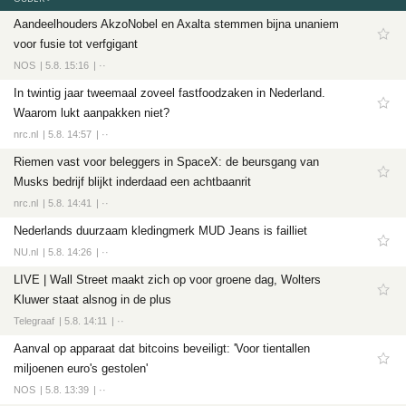
Aandeelhouders AkzoNobel en Axalta stemmen bijna unaniem
voor fusie tot verfgigant
NOS
5.8. 15:16
··
In twintig jaar tweemaal zoveel fastfoodzaken in Nederland.
Waarom lukt aanpakken niet?
nrc.nl
5.8. 14:57
··
Riemen vast voor beleggers in SpaceX: de beursgang van
Musks bedrijf blijkt inderdaad een achtbaanrit
nrc.nl
5.8. 14:41
··
Nederlands duurzaam kledingmerk MUD Jeans is failliet
NU.nl
5.8. 14:26
··
LIVE | Wall Street maakt zich op voor groene dag, Wolters
Kluwer staat alsnog in de plus
Telegraaf
5.8. 14:11
··
Aanval op apparaat dat bitcoins beveiligt: 'Voor tientallen
miljoenen euro's gestolen'
NOS
5.8. 13:39
··