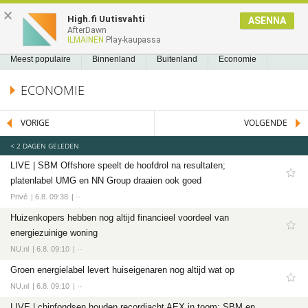
NIEUWS2.NL
×
High.fi Uutisvahti
ASENNA
AfterDawn
NIEUWS
REEDS GELEZEN
BLADWIJZERS
A
A
Nieuws
ILMAINEN
Play-kaupassa
Meest populaire
Meest populaire
Binnenland
Buitenland
Economie
Binnenland
Politiek
Sport
Tech
Entertainment
Games
Software
ECONOMIE
Buitenland
Economie
VORIGE
VOLGENDE
Politiek
< 2 DAGEN GELEDEN
Sport
LIVE | SBM Offshore speelt de hoofdrol na resultaten;
Voetbal
platenlabel UMG en NN Group draaien ook goed
Ajax
Privé
6.8. 09:38
··
Cambuur
Huizenkopers hebben nog altijd financieel voordeel van
energiezuinige woning
Feyenoord
NU.nl
6.8. 09:10
··
PSV
Groen energielabel levert huiseigenaren nog altijd wat op
Twente
NU.nl
6.8. 09:10
··
Formule 1
LIVE | chipfondsen houden recordjacht AEX in toom; SBM en