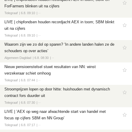
Tech
ForFarmers blinken uit na cijfers
Entertainment
Telegraaf
6.8. 09:10
··
Games
LIVE | chipfondsen houden recordjacht AEX in toom; SBM blinkt
uit na cijfers
Software
Telegraaf
6.8. 09:10
··
Waarom zijn we zo dol op sparen? ‘In andere landen halen ze de
schouders op over acties’
Algemeen Dagblad
6.8. 08:30
··
Nieuw pensioenstelsel stuwt resultaten van NN: winst
verzekeraar schiet omhoog
Telegraaf
6.8. 07:44
··
Stroomprijzen lopen op door hitte: huishouden met dynamisch
contract fors duurder uit
Telegraaf
6.8. 07:30
··
LIVE | ’AEX op weg naar afwachtende start van handel met
focus op cijfers SBM en NN Group’
Telegraaf
6.8. 07:17
··