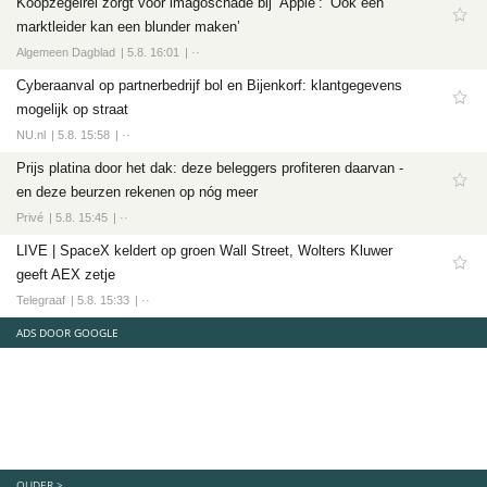
Koopzegelrel zorgt voor imagoschade bij ‘Appie’: ‘Ook een
marktleider kan een blunder maken’
Algemeen Dagblad
5.8. 16:01
··
Cyberaanval op partnerbedrijf bol en Bijenkorf: klantgegevens
mogelijk op straat
NU.nl
5.8. 15:58
··
Prijs platina door het dak: deze beleggers profiteren daarvan -
en deze beurzen rekenen op nóg meer
Privé
5.8. 15:45
··
LIVE | SpaceX keldert op groen Wall Street, Wolters Kluwer
geeft AEX zetje
Telegraaf
5.8. 15:33
··
ADS DOOR GOOGLE
OUDER >