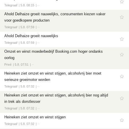
Telegraaf
5.8. 08:15
··
Ahold Delhaize groeit nauwelijks, consumenten kiezen vaker
voor goedkopere producten
Telegraaf
5.8. 07:59
··
Ahold Delhaize groeit nauwelijks
Telegraaf
5.8. 07:59
··
Omzet en winst moederbedrijf Booking.com hoger ondanks
oorlog
Privé
5.8. 07:51
··
Heineken ziet omzet en winst stijgen, alcoholvrij bier moet
serieuze groeimotor worden
Telegraaf
5.8. 07:32
··
Heineken ziet omzet en winst stijgen, alcoholvrij bier nog altijd
in trek als dorstlesser
Telegraaf
5.8. 07:32
··
Heineken ziet omzet en winst stijgen
Telegraaf
5.8. 07:32
··