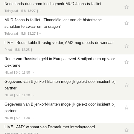
Nederlands duurzaam kledingmerk MUD Jeans is failliet
Telegraaf
5.8. 13:27
··
MUD Jeans is failliet: ’Financiële last van de historische
schulden te zwaar om te dragen’
Telegraaf
5.8. 13:27
··
LIVE | Beurs kabbelt rustig verder, AMX nog steeds de winnaar
Privé
5.8. 12:25
··
Rente van Russisch geld in Europa levert 8 miljard euro op voor
Oekraïne
NU.nl
5.8. 11:50
··
Gegevens van Bijenkorf-klanten mogelijk gelekt door incident bij
partner
NU.nl
5.8. 11:30
··
Gegevens van Bijenkorf-klanten mogelijk gelekt door incident bij
partner
NU.nl
5.8. 11:30
··
LIVE | AMX winnaar van Damrak met intradayrecord