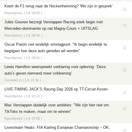
Keert de F1 terug naar de Hockenheimring? 'We zijn in gesprek'
RaceXpress
1.8. 09:00
··
Jules Gounon bezorgt Verstappen Racing sterk begin met
Mercedes-dominantie op nat Magny-Cours + UITSLAG
RaceXpress
1.8. 08:30
··
Oscar Piastri ziet eindelijk omslagpunt: "Ik begin eindelijk te
begrijpen hoe deze auto gereden wil worden"
RaceXpress
1.8. 08:01
··
Lewis Hamilton weerspreekt verklaring voor opleving: ‘Deze
auto’s geven niemand meer voldoening’
Formule1.nl
1.8. 07:30
··
LIVE-TIMING JACK’S Racing Day 2026 op TT-Circuit Assen
RaceXpress
1.8. 07:21
··
Max Verstappen duidelijk over ambities: "We zijn hier niet om
TikToks te maken, maar om te winnen"
RaceXpress
1.8. 07:05
··
Livestream Heats: FIA Karting European Championship – OK,