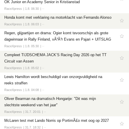
OK Junior en Academy Senior in Kristianstad
RaceXpress
1.8. 06:30
··
Honda komt met verklaring na motorklacht van Fernando Alonso
RaceXpress
1.8. 06:03
··
Regen, glijpartijen en drama: Ogier komt tevoorschijn als grote
dagwinnaar in Rally Finland, vÃ³Ã³r Evans en Pajari + UITSLAG
RaceXpress
1.8. 05:30
··
Compleet TIJDSCHEMA JACK’S Racing Day 2026 op het TT
Circuit van Assen
RaceXpress
1.8. 05:02
··
Lewis Hamilton wordt beschuldigd van onzorgvuldigheid na
reeks straffen
RaceXpress
1.8. 04:08
··
Oliver Bearman na dramatisch Hongarije: "Dit was mijn
slechtste weekend van het jaar"
RaceXpress
31.7. 20:01
··
McLaren test met Lando Norris op PortimÃ£o met oog op 2027
RaceXpress
31.7. 18:32
··