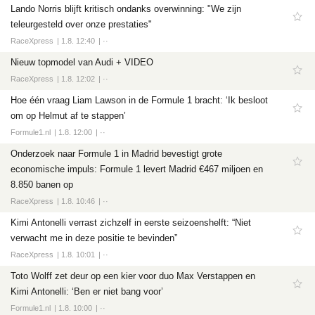
Lando Norris blijft kritisch ondanks overwinning: "We zijn
teleurgesteld over onze prestaties"
RaceXpress
1.8. 12:40
··
Nieuw topmodel van Audi + VIDEO
RaceXpress
1.8. 12:02
··
Hoe één vraag Liam Lawson in de Formule 1 bracht: ‘Ik besloot
om op Helmut af te stappen’
Formule1.nl
1.8. 12:00
··
Onderzoek naar Formule 1 in Madrid bevestigt grote
economische impuls: Formule 1 levert Madrid €467 miljoen en
8.850 banen op
RaceXpress
1.8. 10:46
··
Kimi Antonelli verrast zichzelf in eerste seizoenshelft: “Niet
verwacht me in deze positie te bevinden”
RaceXpress
1.8. 10:01
··
Toto Wolff zet deur op een kier voor duo Max Verstappen en
Kimi Antonelli: ‘Ben er niet bang voor’
Formule1.nl
1.8. 10:00
··