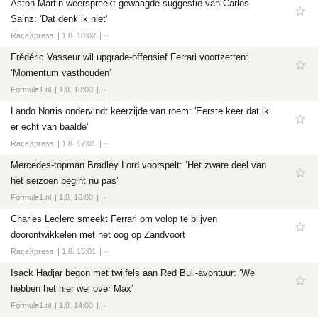
Aston Martin weerspreekt gewaagde suggestie van Carlos
Sainz: 'Dat denk ik niet'
RaceXpress
1.8. 18:02
··
Frédéric Vasseur wil upgrade-offensief Ferrari voortzetten:
‘Momentum vasthouden’
Formule1.nl
1.8. 18:00
··
Lando Norris ondervindt keerzijde van roem: 'Eerste keer dat ik
er echt van baalde'
RaceXpress
1.8. 17:01
··
Mercedes-topman Bradley Lord voorspelt: ‘Het zware deel van
het seizoen begint nu pas’
Formule1.nl
1.8. 16:00
··
Charles Leclerc smeekt Ferrari om volop te blijven
doorontwikkelen met het oog op Zandvoort
RaceXpress
1.8. 15:01
··
Isack Hadjar begon met twijfels aan Red Bull-avontuur: ‘We
hebben het hier wel over Max’
Formule1.nl
1.8. 14:00
··