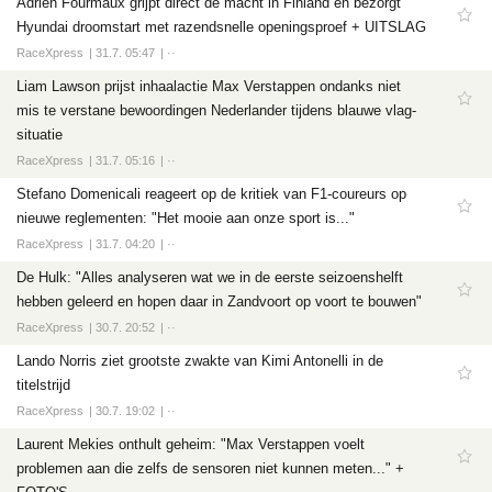
Adrien Fourmaux grijpt direct de macht in Finland en bezorgt
Hyundai droomstart met razendsnelle openingsproef + UITSLAG
RaceXpress
31.7. 05:47
··
Liam Lawson prijst inhaalactie Max Verstappen ondanks niet
mis te verstane bewoordingen Nederlander tijdens blauwe vlag-
situatie
RaceXpress
31.7. 05:16
··
Stefano Domenicali reageert op de kritiek van F1-coureurs op
nieuwe reglementen: "Het mooie aan onze sport is..."
RaceXpress
31.7. 04:20
··
De Hulk: "Alles analyseren wat we in de eerste seizoenshelft
hebben geleerd en hopen daar in Zandvoort op voort te bouwen"
RaceXpress
30.7. 20:52
··
Lando Norris ziet grootste zwakte van Kimi Antonelli in de
titelstrijd
RaceXpress
30.7. 19:02
··
Laurent Mekies onthult geheim: "Max Verstappen voelt
problemen aan die zelfs de sensoren niet kunnen meten..." +