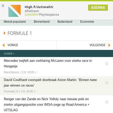
NIEUWS2.NL
×
High.fi Uutisvahti
ASENNA
AfterDawn
NIEUWS
REEDS GELEZEN
BLADWIJZERS
A
A
Nieuws
ILMAINEN
Play-kaupassa
Meest populaire
Meest populaire
Binnenland
Buitenland
Economie
Binnenland
Politiek
Sport
Tech
Entertainment
Games
Software
FORMULE 1
Buitenland
Economie
VORIGE
VOLGENDE
Politiek
OUDER >
Sport
Mercedes twijfelt aan verklaring McLaren voor sterke race in
Voetbal
Hongarije
Ajax
RaceXpress
2.8. 10:05
··
Cambuur
David Coulthard voorspelt doorbraak Aston Martin: ‘Binnen twee
jaar winnen ze races’
Feyenoord
Formule1.nl
2.8. 10:00
··
PSV
Renger van der Zande en Nick Yelloly naar nieuwe pole en
Twente
sterke uitgangspositie voor IMSA-zege op Road America +
Formule 1
UITSLAG