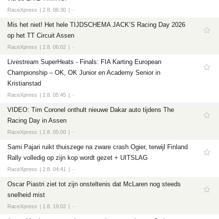
RaceXpress
2.8. 06:30
··
Mis het niet! Het hele TIJDSCHEMA JACK’S Racing Day 2026
op het TT Circuit Assen
RaceXpress
2.8. 06:02
··
Livestream SuperHeats - Finals: FIA Karting European
Championship – OK, OK Junior en Academy Senior in
Kristianstad
RaceXpress
2.8. 05:45
··
VIDEO: Tim Coronel onthult nieuwe Dakar auto tijdens The
Racing Day in Assen
RaceXpress
2.8. 05:00
··
Sami Pajari ruikt thuiszege na zware crash Ogier, terwijl Finland
Rally volledig op zijn kop wordt gezet + UITSLAG
RaceXpress
2.8. 04:41
··
Oscar Piastri ziet tot zijn onsteltenis dat McLaren nog steeds
snelheid mist
RaceXpress
1.8. 19:02
··