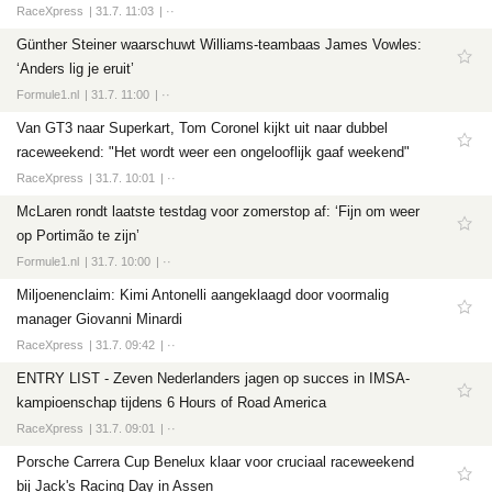
RaceXpress
31.7. 11:03
··
Günther Steiner waarschuwt Williams-teambaas James Vowles:
‘Anders lig je eruit’
Formule1.nl
31.7. 11:00
··
Van GT3 naar Superkart, Tom Coronel kijkt uit naar dubbel
raceweekend: "Het wordt weer een ongelooflijk gaaf weekend"
RaceXpress
31.7. 10:01
··
McLaren rondt laatste testdag voor zomerstop af: ‘Fijn om weer
op Portimão te zijn’
Formule1.nl
31.7. 10:00
··
Miljoenenclaim: Kimi Antonelli aangeklaagd door voormalig
manager Giovanni Minardi
RaceXpress
31.7. 09:42
··
ENTRY LIST - Zeven Nederlanders jagen op succes in IMSA-
kampioenschap tijdens 6 Hours of Road America
RaceXpress
31.7. 09:01
··
Porsche Carrera Cup Benelux klaar voor cruciaal raceweekend
bij Jack's Racing Day in Assen