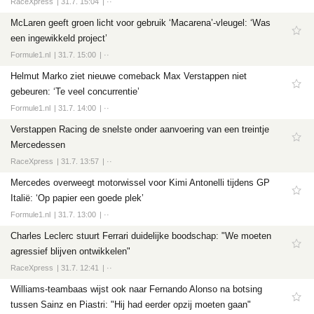
RaceXpress
31.7. 15:04
··
McLaren geeft groen licht voor gebruik ‘Macarena’-vleugel: ‘Was
een ingewikkeld project’
Formule1.nl
31.7. 15:00
··
Helmut Marko ziet nieuwe comeback Max Verstappen niet
gebeuren: ‘Te veel concurrentie’
Formule1.nl
31.7. 14:00
··
Verstappen Racing de snelste onder aanvoering van een treintje
Mercedessen
RaceXpress
31.7. 13:57
··
Mercedes overweegt motorwissel voor Kimi Antonelli tijdens GP
Italië: ‘Op papier een goede plek’
Formule1.nl
31.7. 13:00
··
Charles Leclerc stuurt Ferrari duidelijke boodschap: "We moeten
agressief blijven ontwikkelen"
RaceXpress
31.7. 12:41
··
Williams-teambaas wijst ook naar Fernando Alonso na botsing
tussen Sainz en Piastri: "Hij had eerder opzij moeten gaan"