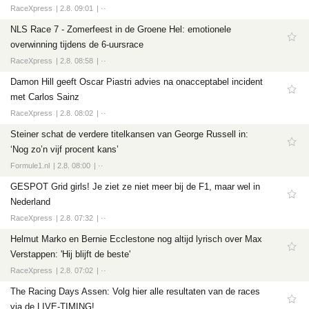
Tech
RaceXpress
2.8. 09:01
··
Entertainment
NLS Race 7 - Zomerfeest in de Groene Hel: emotionele
overwinning tijdens de 6-uursrace
Games
RaceXpress
2.8. 08:58
··
Software
Damon Hill geeft Oscar Piastri advies na onacceptabel incident
met Carlos Sainz
RaceXpress
2.8. 08:02
··
Steiner schat de verdere titelkansen van George Russell in:
‘Nog zo’n vijf procent kans’
Formule1.nl
2.8. 08:00
··
GESPOT Grid girls! Je ziet ze niet meer bij de F1, maar wel in
Nederland
RaceXpress
2.8. 07:32
··
Helmut Marko en Bernie Ecclestone nog altijd lyrisch over Max
Verstappen: 'Hij blijft de beste'
RaceXpress
2.8. 07:02
··
The Racing Days Assen: Volg hier alle resultaten van de races
via de LIVE-TIMING!