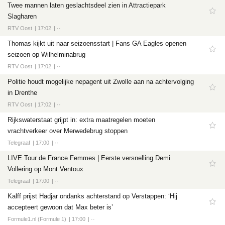
Twee mannen laten geslachtsdeel zien in Attractiepark
Slagharen
RTV Oost
17:02
··
Thomas kijkt uit naar seizoensstart | Fans GA Eagles openen
seizoen op Wilhelminabrug
RTV Oost
17:02
··
Politie houdt mogelijke nepagent uit Zwolle aan na achtervolging
in Drenthe
RTV Oost
17:02
··
Rijkswaterstaat grijpt in: extra maatregelen moeten
vrachtverkeer over Merwedebrug stoppen
Telegraaf
17:00
··
LIVE Tour de France Femmes | Eerste versnelling Demi
Vollering op Mont Ventoux
Telegraaf
17:00
··
Kalff prijst Hadjar ondanks achterstand op Verstappen: ‘Hij
accepteert gewoon dat Max beter is’
Formule1.nl (Formule 1)
17:00
··