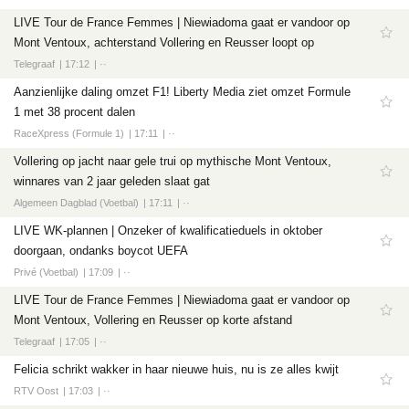
LIVE Tour de France Femmes | Niewiadoma gaat er vandoor op
Mont Ventoux, achterstand Vollering en Reusser loopt op
Telegraaf
17:12
··
Aanzienlijke daling omzet F1! Liberty Media ziet omzet Formule
1 met 38 procent dalen
RaceXpress (Formule 1)
17:11
··
Vollering op jacht naar gele trui op mythische Mont Ventoux,
winnares van 2 jaar geleden slaat gat
Algemeen Dagblad (Voetbal)
17:11
··
LIVE WK-plannen | Onzeker of kwalificatieduels in oktober
doorgaan, ondanks boycot UEFA
Privé (Voetbal)
17:09
··
LIVE Tour de France Femmes | Niewiadoma gaat er vandoor op
Mont Ventoux, Vollering en Reusser op korte afstand
Telegraaf
17:05
··
Felicia schrikt wakker in haar nieuwe huis, nu is ze alles kwijt
RTV Oost
17:03
··