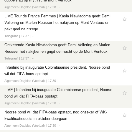
dubbelslag op mythische Mont Ventoux
Algemeen Dagblad (Voetbal)
17:38
··
LIVE Tour de France Femmes | Kasia Niewiadoma geeft Demi
Vollering en Marlen Reusser het nakijken op Mont Ventoux en
pakt geel na ritzege
Telegraaf
17:37
··
Ontketende Kasia Niewiadoma geeft Demi Vollering en Marlen
Reusser het nakijken en grijpt de macht op de Mont Ventoux
Telegraaf
17:37
··
Infantino bij inauguratie Colombiaanse president, Noorse bond
wil dat FIFA-baas opstapt
Algemeen Dagblad (Voetbal)
17:30
··
LIVE | Infantino bij inauguratie Colombiaanse president, Noorse
bond wil dat FIFA-baas opstapt
Algemeen Dagblad (Voetbal)
17:30
··
Noorse bond wil dat FIFA-baas opstapt, nog onzeker of WK-
kwalificatieduels in oktober doorgaan
Algemeen Dagblad (Voetbal)
17:30
··