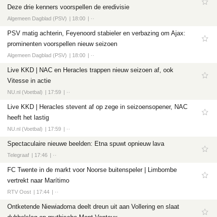
Deze drie kenners voorspellen de eredivisie
Algemeen Dagblad (PSV)
18:00
··
PSV matig achterin, Feyenoord stabieler en verbazing om Ajax:
prominenten voorspellen nieuw seizoen
Algemeen Dagblad (PSV)
18:00
··
Live KKD | NAC en Heracles trappen nieuw seizoen af, ook
Vitesse in actie
NU.nl (Voetbal)
17:59
··
Live KKD | Heracles stevent af op zege in seizoensopener, NAC
heeft het lastig
NU.nl (Voetbal)
17:59
··
Spectaculaire nieuwe beelden: Etna spuwt opnieuw lava
Telegraaf
17:46
··
FC Twente in de markt voor Noorse buitenspeler | Limbombe
vertrekt naar Marítimo
RTV Oost
17:44
··
Ontketende Niewiadoma deelt dreun uit aan Vollering en slaat