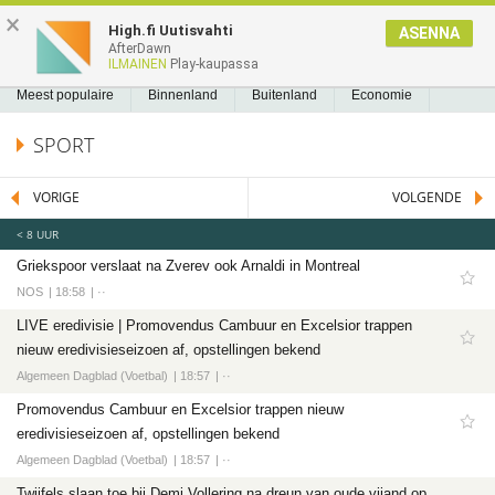
NIEUWS2.NL
×
High.fi Uutisvahti
ASENNA
AfterDawn
NIEUWS
REEDS GELEZEN
BLADWIJZERS
A
A
Nieuws
ILMAINEN
Play-kaupassa
Meest populaire
Meest populaire
Binnenland
Buitenland
Economie
Binnenland
Politiek
Sport
Tech
Entertainment
Games
Software
SPORT
Buitenland
Economie
VORIGE
VOLGENDE
Politiek
< 8 UUR
Sport
Griekspoor verslaat na Zverev ook Arnaldi in Montreal
Voetbal
NOS
18:58
··
Ajax
LIVE eredivisie | Promovendus Cambuur en Excelsior trappen
Cambuur
nieuw eredivisieseizoen af, opstellingen bekend
Algemeen Dagblad (Voetbal)
18:57
··
Feyenoord
Promovendus Cambuur en Excelsior trappen nieuw
PSV
eredivisieseizoen af, opstellingen bekend
Twente
Algemeen Dagblad (Voetbal)
18:57
··
Formule 1
Twijfels slaan toe bij Demi Vollering na dreun van oude vijand op