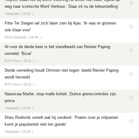
Tech
weg naar iconische Mont Ventoux: ’Daar zit nu de teleurstelling’
Entertainment
Telegraaf
18:53
··
Games
Fitte Ter Stegen wil zich laten zien bij Ajax: 'Ik was er gisteren
ook klaar voor'
Software
NOS (Voetbal)
18:49
··
Al voor de derde keer is het standbeeld van Reinier Paping
vernield: 'Bizar'
RTV Oost
18:31
··
Derde vernieling houdt Ommen niet tegen: beeld Reinier Paping
wordt hersteld
RTV Oost
18:31
··
Nausicaa Marbe: stop malle kritiek, Duitse grenscontroles zijn
prima
Telegraaf
18:30
··
Dries Roelvink vertelt wat hij verdient: ‘Praten over je miljoenen
komt je populariteit niet ten goede'
Telegraaf
18:29
··