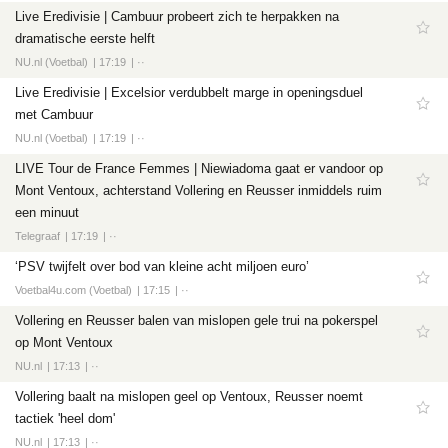
Live Eredivisie | Cambuur probeert zich te herpakken na
dramatische eerste helft
NU.nl (Voetbal)
17:19
··
Live Eredivisie | Excelsior verdubbelt marge in openingsduel
met Cambuur
NU.nl (Voetbal)
17:19
··
LIVE Tour de France Femmes | Niewiadoma gaat er vandoor op
Mont Ventoux, achterstand Vollering en Reusser inmiddels ruim
een minuut
Telegraaf
17:19
··
‘PSV twijfelt over bod van kleine acht miljoen euro’
Voetbal4u.com (Voetbal)
17:15
··
Vollering en Reusser balen van mislopen gele trui na pokerspel
op Mont Ventoux
NU.nl
17:13
··
Vollering baalt na mislopen geel op Ventoux, Reusser noemt
tactiek 'heel dom'
NU.nl
17:13
··