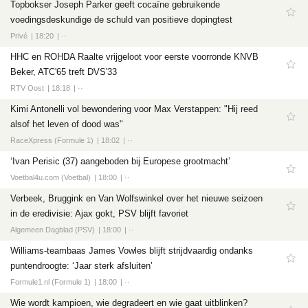
Topbokser Joseph Parker geeft cocaïne gebruikende
voedingsdeskundige de schuld van positieve dopingtest
Privé
18:20
··
HHC en ROHDA Raalte vrijgeloot voor eerste voorronde KNVB
Beker, ATC'65 treft DVS'33
RTV Oost
18:18
··
Kimi Antonelli vol bewondering voor Max Verstappen: "Hij reed
alsof het leven of dood was"
RaceXpress (Formule 1)
18:02
··
‘Ivan Perisic (37) aangeboden bij Europese grootmacht’
Voetbal4u.com (Voetbal)
18:00
··
Verbeek, Bruggink en Van Wolfswinkel over het nieuwe seizoen
in de eredivisie: Ajax gokt, PSV blijft favoriet
Algemeen Dagblad (PSV)
18:00
··
Williams-teambaas James Vowles blijft strijdvaardig ondanks
puntendroogte: ‘Jaar sterk afsluiten’
Formule1.nl (Formule 1)
18:00
··
Wie wordt kampioen, wie degradeert en wie gaat uitblinken?