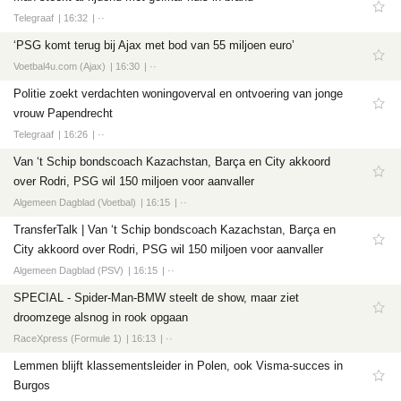
Telegraaf
16:32
··
‘PSG komt terug bij Ajax met bod van 55 miljoen euro’
Voetbal4u.com (Ajax)
16:30
··
Politie zoekt verdachten woningoverval en ontvoering van jonge
vrouw Papendrecht
Telegraaf
16:26
··
Van ‘t Schip bondscoach Kazachstan, Barça en City akkoord
over Rodri, PSG wil 150 miljoen voor aanvaller
Algemeen Dagblad (Voetbal)
16:15
··
TransferTalk | Van ‘t Schip bondscoach Kazachstan, Barça en
City akkoord over Rodri, PSG wil 150 miljoen voor aanvaller
Algemeen Dagblad (PSV)
16:15
··
SPECIAL - Spider-Man-BMW steelt de show, maar ziet
droomzege alsnog in rook opgaan
RaceXpress (Formule 1)
16:13
··
Lemmen blijft klassementsleider in Polen, ook Visma-succes in
Burgos