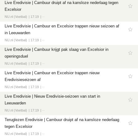
Live Eredivisie | Cambuur druipt af na kansloze nederlaag tegen
Excelsior
NU.nl (Voetbal)
17:19
··
Live Eredivisie | Cambuur en Excelsior trappen nieuw seizoen af
in Leeuwarden
NU.nl (Voetbal)
17:19
··
Live Eredivisie | Cambuur krijgt pak slaag van Excelsior in
openingsduel
NU.nl (Voetbal)
17:19
··
Live Eredivisie | Cambuur en Excelsior trappen nieuw
Eredivisieseizoen af
NU.nl (Voetbal)
17:19
··
Live Eredivisie | Nieuw Eredivisie-seizoen van start in
Leeuwarden
NU.nl (Voetbal)
17:19
··
Teruglezen Eredivisie | Cambuur druipt af na kansloze nederlaag
tegen Excelsior
NU.nl (Voetbal)
17:19
··