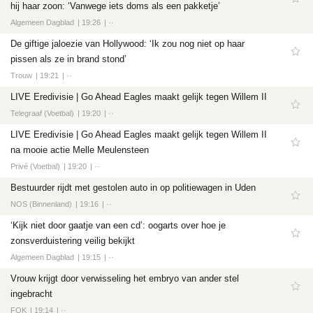
hij haar zoon: ‘Vanwege iets doms als een pakketje’
Algemeen Dagblad
19:26
··
De giftige jaloezie van Hollywood: ‘Ik zou nog niet op haar
pissen als ze in brand stond’
Trouw
19:21
··
LIVE Eredivisie | Go Ahead Eagles maakt gelijk tegen Willem II
Telegraaf (Voetbal)
19:20
··
LIVE Eredivisie | Go Ahead Eagles maakt gelijk tegen Willem II
na mooie actie Melle Meulensteen
Privé (Voetbal)
19:20
··
Bestuurder rijdt met gestolen auto in op politiewagen in Uden
NOS (Binnenland)
19:16
··
‘Kijk niet door gaatje van een cd’: oogarts over hoe je
zonsverduistering veilig bekijkt
Algemeen Dagblad
19:15
··
Vrouw krijgt door verwisseling het embryo van ander stel
ingebracht
FOK
19:14
··