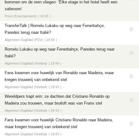
bommen om de oren vliegen: ’Elke etage in het hotel heeft een
saferoom’
Privé (Entertainment)
19:45
··
TransferTalk | Romelu Lukaku op weg naar Fenerbahçe,
Paredes terug naar Italië?
Algemeen Dagblad (PSV)
19:44
··
Romelu Lukaku op weg naar Fenerbahçe, Paredes terug naar
Italië?
Algemeen Dagblad (Voetbal)
19:44
··
Fans kwamen voor huwelijk van Ronaldo naar Madeira, maar
kregen trouwerij van onbekend stel
Algemeen Dagblad (Voetbal)
19:43
··
Wereldpers trapt erin: ze dachten dat Cristiano Ronaldo op
Madeira zou trouwen, maar bruiloft was van Frans stel
Algemeen Dagblad (Voetbal)
19:43
··
Fans kwamen voor huwelijk Cristiano Ronaldo naar Madeira,
maar kregen trouwerij van onbekend stel
Algemeen Dagblad (Voetbal)
19:43
··