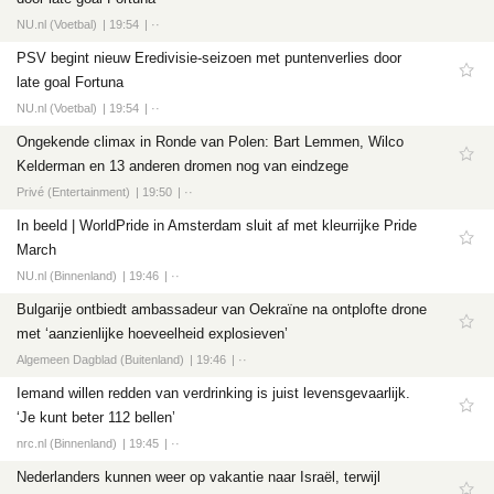
Tech
NU.nl (Voetbal)
19:54
··
Entertainment
PSV begint nieuw Eredivisie-seizoen met puntenverlies door
Games
late goal Fortuna
NU.nl (Voetbal)
Software
19:54
··
Ongekende climax in Ronde van Polen: Bart Lemmen, Wilco
Kelderman en 13 anderen dromen nog van eindzege
Privé (Entertainment)
19:50
··
In beeld | WorldPride in Amsterdam sluit af met kleurrijke Pride
March
NU.nl (Binnenland)
19:46
··
Bulgarije ontbiedt ambassadeur van Oekraïne na ontplofte drone
met ‘aanzienlijke hoeveelheid explosieven’
Algemeen Dagblad (Buitenland)
19:46
··
Iemand willen redden van verdrinking is juist levensgevaarlijk.
‘Je kunt beter 112 bellen’
nrc.nl (Binnenland)
19:45
··
Nederlanders kunnen weer op vakantie naar Israël, terwijl