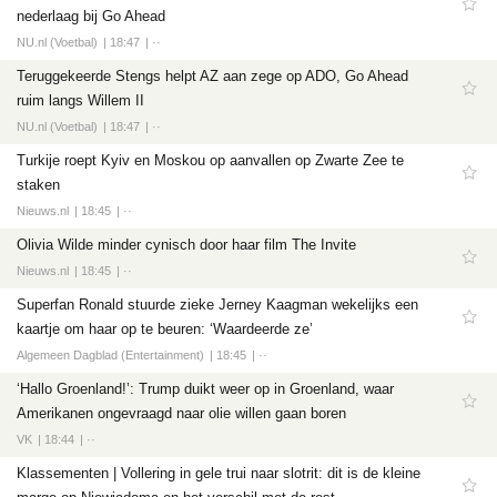
nederlaag bij Go Ahead
NU.nl (Voetbal)
18:47
··
Teruggekeerde Stengs helpt AZ aan zege op ADO, Go Ahead
ruim langs Willem II
NU.nl (Voetbal)
18:47
··
Turkije roept Kyiv en Moskou op aanvallen op Zwarte Zee te
staken
Nieuws.nl
18:45
··
Olivia Wilde minder cynisch door haar film The Invite
Nieuws.nl
18:45
··
Superfan Ronald stuurde zieke Jerney Kaagman wekelijks een
kaartje om haar op te beuren: ‘Waardeerde ze’
Algemeen Dagblad (Entertainment)
18:45
··
‘Hallo Groenland!’: Trump duikt weer op in Groenland, waar
Amerikanen ongevraagd naar olie willen gaan boren
VK
18:44
··
Klassementen | Vollering in gele trui naar slotrit: dit is de kleine