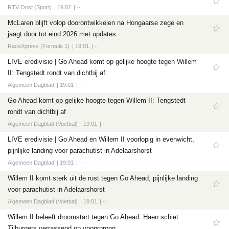
RTV Oost (Sport)
19:02
··
McLaren blijft volop doorontwikkelen na Hongaarse zege en
jaagt door tot eind 2026 met updates
RaceXpress (Formule 1)
19:01
··
LIVE eredivisie | Go Ahead komt op gelijke hoogte tegen Willem
II: Tengstedt rondt van dichtbij af
Algemeen Dagblad
19:01
··
Go Ahead komt op gelijke hoogte tegen Willem II: Tengstedt
rondt van dichtbij af
Algemeen Dagblad (Voetbal)
19:01
··
LIVE eredivisie | Go Ahead en Willem II voorlopig in evenwicht,
pijnlijke landing voor parachutist in Adelaarshorst
Algemeen Dagblad
19:01
··
Willem II komt sterk uit de rust tegen Go Ahead, pijnlijke landing
voor parachutist in Adelaarshorst
Algemeen Dagblad (Voetbal)
19:01
··
Willem II beleeft droomstart tegen Go Ahead: Haen schiet
Tilburgers verrassend op voorsprong