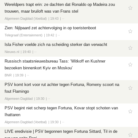
Wereldpers trapt erin: ze dachten dat Ronaldo op Madeira zou
trouwen, maar bruiloft was van Frans stel
Algemeen Dagblad (Voetbal)
19:43
··
Zien: Nijlpaard zet achtervolging in op toeristenboot
Telegraaf (Entertainment)
19:42
··
Isla Fisher voelde zich na scheiding sterker dan verwacht
Nieuws.nl
19:40
··
Russisch staatsnieuwsbureau Tass: ‘Witkoff en Kushner
bezoeken binnenkort Kyiv en Moskou’
BNR
19:39
··
PSV komt kort voor rut achter tegen Fortuna, Romeny scoort na
fout Flamingo
Algemeen Dagblad
19:30
··
PSV begint niet scherp tegen Fortuna, Kovar stopt schoten van
Ihattaren
Algemeen Dagblad (Voetbal)
19:30
··
LIVE eredivisie | PSV begonnen tegen Fortuna Sittard, Til in de