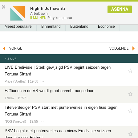
NIEUWS2.NL
×
High.fi Uutisvahti
ASENNA
AfterDawn
NIEUWS
REEDS GELEZEN
BLADWIJZERS
A
A
Nieuws
ILMAINEN
Play-kaupassa
Meest populaire
Meest populaire
Binnenland
Buitenland
Economie
Binnenland
Politiek
Sport
Tech
Entertainment
Games
Software
Buitenland
VORIGE
VOLGENDE
Economie
< 8 UUR
Politiek
LIVE Eredivisie | Sterk gewijzigd PSV begint seizoen tegen
Sport
Fortuna Sittard
Voetbal
Privé (Voetbal)
19:58
··
Ajax
Haïtianen in de VS wordt groot onrecht aangedaan
Cambuur
Trouw
19:57
··
Feyenoord
Titelverdediger PSV start met puntenverlies in eigen huis tegen
Fortuna Sittard
PSV
NOS (Voetbal)
19:55
··
Twente
PSV begint met puntenverlies aan nieuw Eredivisie-seizoen
Formule 1
door late goal Fortuna