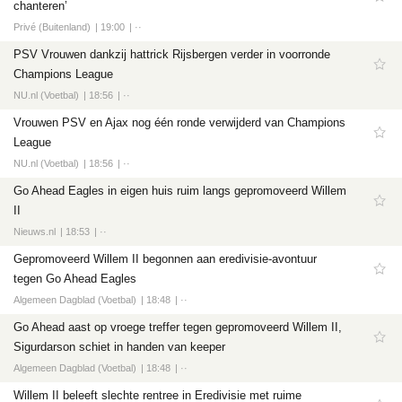
chanteren’
Privé (Buitenland)
19:00
··
PSV Vrouwen dankzij hattrick Rijsbergen verder in voorronde
Champions League
NU.nl (Voetbal)
18:56
··
Vrouwen PSV en Ajax nog één ronde verwijderd van Champions
League
NU.nl (Voetbal)
18:56
··
Go Ahead Eagles in eigen huis ruim langs gepromoveerd Willem
II
Nieuws.nl
18:53
··
Gepromoveerd Willem II begonnen aan eredivisie-avontuur
tegen Go Ahead Eagles
Algemeen Dagblad (Voetbal)
18:48
··
Go Ahead aast op vroege treffer tegen gepromoveerd Willem II,
Sigurdarson schiet in handen van keeper
Algemeen Dagblad (Voetbal)
18:48
··
Willem II beleeft slechte rentree in Eredivisie met ruime