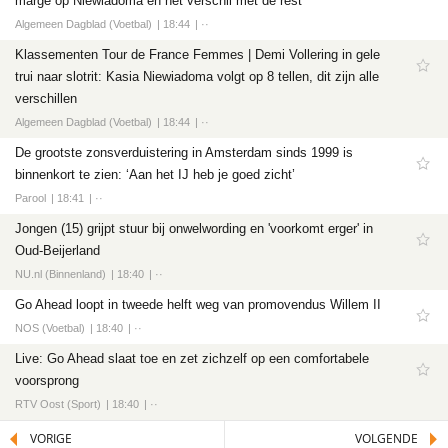
marge op Niewiadoma en het verschil met de rest
Algemeen Dagblad (Voetbal)
18:44
··
Klassementen Tour de France Femmes | Demi Vollering in gele
trui naar slotrit: Kasia Niewiadoma volgt op 8 tellen, dit zijn alle
verschillen
Algemeen Dagblad (Voetbal)
18:44
··
De grootste zonsverduistering in Amsterdam sinds 1999 is
binnenkort te zien: ‘Aan het IJ heb je goed zicht’
Parool
18:41
··
Jongen (15) grijpt stuur bij onwelwording en 'voorkomt erger' in
Oud-Beijerland
NU.nl (Binnenland)
18:40
··
Go Ahead loopt in tweede helft weg van promovendus Willem II
NOS (Voetbal)
18:40
··
Live: Go Ahead slaat toe en zet zichzelf op een comfortabele
voorsprong
RTV Oost (Sport)
18:40
··
VORIGE
VOLGENDE