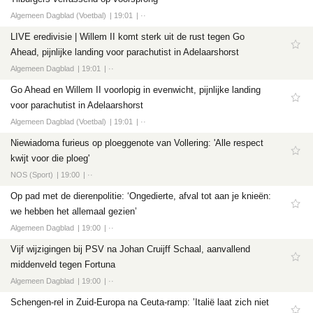
Algemeen Dagblad (Voetbal)
19:01
··
LIVE eredivisie | Willem II komt sterk uit de rust tegen Go
Ahead, pijnlijke landing voor parachutist in Adelaarshorst
Algemeen Dagblad
19:01
··
Go Ahead en Willem II voorlopig in evenwicht, pijnlijke landing
voor parachutist in Adelaarshorst
Algemeen Dagblad (Voetbal)
19:01
··
Niewiadoma furieus op ploeggenote van Vollering: 'Alle respect
kwijt voor die ploeg'
NOS (Sport)
19:00
··
Op pad met de dierenpolitie: ‘Ongedierte, afval tot aan je knieën:
we hebben het allemaal gezien’
Algemeen Dagblad
19:00
··
Vijf wijzigingen bij PSV na Johan Cruijff Schaal, aanvallend
middenveld tegen Fortuna
Algemeen Dagblad
19:00
··
Schengen-rel in Zuid-Europa na Ceuta-ramp: ’Italië laat zich niet