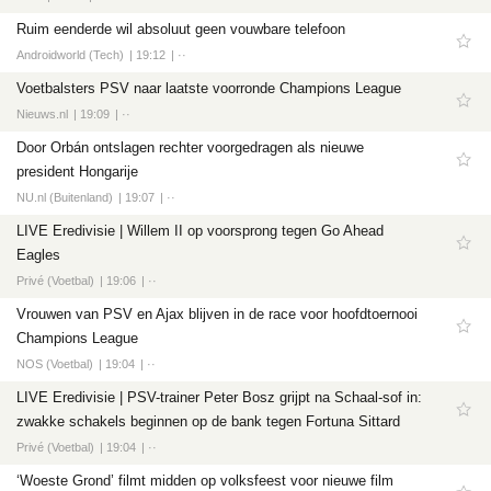
Ruim eenderde wil absoluut geen vouwbare telefoon
Androidworld (Tech)
19:12
··
Voetbalsters PSV naar laatste voorronde Champions League
Nieuws.nl
19:09
··
Door Orbán ontslagen rechter voorgedragen als nieuwe
president Hongarije
NU.nl (Buitenland)
19:07
··
LIVE Eredivisie | Willem II op voorsprong tegen Go Ahead
Eagles
Privé (Voetbal)
19:06
··
Vrouwen van PSV en Ajax blijven in de race voor hoofdtoernooi
Champions League
NOS (Voetbal)
19:04
··
LIVE Eredivisie | PSV-trainer Peter Bosz grijpt na Schaal-sof in:
zwakke schakels beginnen op de bank tegen Fortuna Sittard
Privé (Voetbal)
19:04
··
‘Woeste Grond’ filmt midden op volksfeest voor nieuwe film