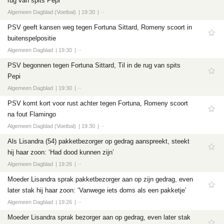
rug van spits Pepi
Algemeen Dagblad (Voetbal)
19:30
··
PSV geeft kansen weg tegen Fortuna Sittard, Romeny scoort in
buitenspelpositie
Algemeen Dagblad
19:30
··
PSV begonnen tegen Fortuna Sittard, Til in de rug van spits
Pepi
Algemeen Dagblad
19:30
··
PSV komt kort voor rust achter tegen Fortuna, Romeny scoort
na fout Flamingo
Algemeen Dagblad (Voetbal)
19:30
··
Als Lisandra (54) pakketbezorger op gedrag aanspreekt, steekt
hij haar zoon: ‘Had dood kunnen zijn’
Algemeen Dagblad
19:26
··
Moeder Lisandra sprak pakketbezorger aan op zijn gedrag, even
later stak hij haar zoon: ‘Vanwege iets doms als een pakketje’
Algemeen Dagblad
19:26
··
Moeder Lisandra sprak bezorger aan op gedrag, even later stak