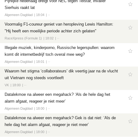
Pijnlijke nederlaag dreigt voor NEC tegen Telstar, invaller
Sierhuis raakt lat
Algemeen Dagblad
18:04
··
Voormalig F1-coureur geniet van heropleving Lewis Hamilton:
"Hij heeft een moeilijke periode achter zich gelaten"
RaceXpress (Formule 1)
18:02
··
Illegale muziek, kinderporno, Russische legerspullen: waarom
komt dit internetbedrijf toch overal mee weg?
Algemeen Dagblad
18:01
··
Waarom het stigma ‘collaborateurs’ dik veertig jaar na de vlucht
uit Vietnam nog steeds voortleeft
VK
18:00
··
Datalekmoe na alweer een megahack? ‘Als de hele dag het
alarm afgaat, reageer je niet meer’
Algemeen Dagblad
18:00
··
Datalekmoe na alweer een megahack? Gek is dat niet: ‘Als de
hele dag het alarm afgaat, reageer je niet meer’
Algemeen Dagblad
18:00
··