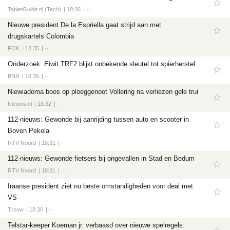
TabletGuide.nl (Tech)
18:36
··
Nieuwe president De la Espriella gaat strijd aan met
drugskartels Colombia
FOK
18:35
··
Onderzoek: Eiwit TRF2 blijkt onbekende sleutel tot spierherstel
BNR
18:35
··
Niewiadoma boos op ploeggenoot Vollering na verliezen gele trui
Nieuws.nl
18:32
··
112-nieuws: Gewonde bij aanrijding tussen auto en scooter in
Boven Pekela
RTV Noord
18:31
··
112-nieuws: Gewonde fietsers bij ongevallen in Stad en Bedum
RTV Noord
18:31
··
Iraanse president ziet nu beste omstandigheden voor deal met
VS
Trouw
18:30
··
Telstar-keeper Koeman jr. verbaasd over nieuwe spelregels: