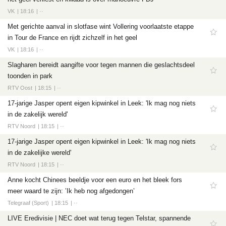
VK
18:16
··
Met gerichte aanval in slotfase wint Vollering voorlaatste etappe
in Tour de France en rijdt zichzelf in het geel
VK
18:16
··
Slagharen bereidt aangifte voor tegen mannen die geslachtsdeel
toonden in park
RTV Oost
18:15
··
17-jarige Jasper opent eigen kipwinkel in Leek: 'Ik mag nog niets
in de zakelijk wereld'
RTV Noord
18:15
··
17-jarige Jasper opent eigen kipwinkel in Leek: 'Ik mag nog niets
in de zakelijke wereld'
RTV Noord
18:15
··
Anne kocht Chinees beeldje voor een euro en het bleek fors
meer waard te zijn: ’Ik heb nog afgedongen’
Telegraaf (Sport)
18:15
··
LIVE Eredivisie | NEC doet wat terug tegen Telstar, spannende