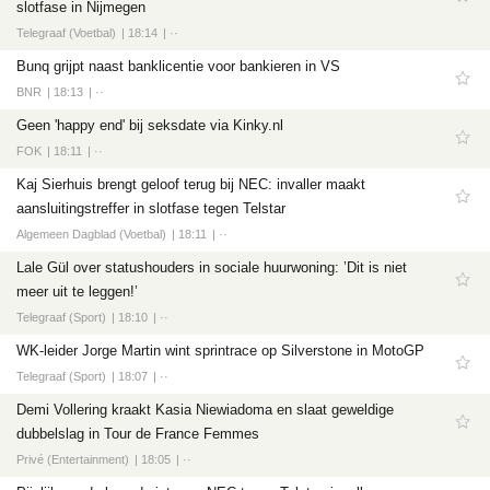
slotfase in Nijmegen
Telegraaf (Voetbal)
18:14
··
Bunq grijpt naast banklicentie voor bankieren in VS
BNR
18:13
··
Geen 'happy end' bij seksdate via Kinky.nl
FOK
18:11
··
Kaj Sierhuis brengt geloof terug bij NEC: invaller maakt
aansluitingstreffer in slotfase tegen Telstar
Algemeen Dagblad (Voetbal)
18:11
··
Lale Gül over statushouders in sociale huurwoning: ’Dit is niet
meer uit te leggen!’
Telegraaf (Sport)
18:10
··
WK-leider Jorge Martin wint sprintrace op Silverstone in MotoGP
Telegraaf (Sport)
18:07
··
Demi Vollering kraakt Kasia Niewiadoma en slaat geweldige
dubbelslag in Tour de France Femmes
Privé (Entertainment)
18:05
··