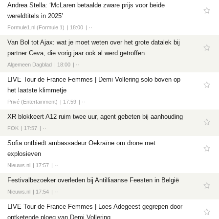
Andrea Stella: ‘McLaren betaalde zware prijs voor beide
wereldtitels in 2025’
Formule1.nl (Formule 1)
18:00
··
Van Bol tot Ajax: wat je moet weten over het grote datalek bij
partner Ceva, die vorig jaar ook al werd getroffen
Algemeen Dagblad
18:00
··
LIVE Tour de France Femmes | Demi Vollering solo boven op
het laatste klimmetje
Privé (Entertainment)
17:59
··
XR blokkeert A12 ruim twee uur, agent gebeten bij aanhouding
FOK
17:57
··
Sofia ontbiedt ambassadeur Oekraïne om drone met
explosieven
Nieuws.nl
17:57
··
Festivalbezoeker overleden bij Antilliaanse Feesten in België
Nieuws.nl
17:54
··
LIVE Tour de France Femmes | Loes Adegeest gegrepen door
ontketende ploeg van Demi Vollering