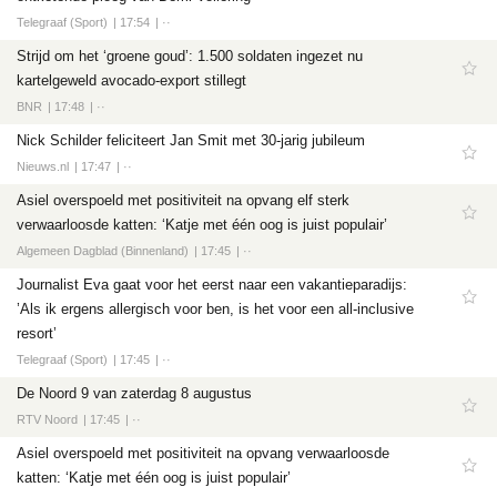
Telegraaf (Sport)
17:54
··
Strijd om het ‘groene goud’: 1.500 soldaten ingezet nu
kartelgeweld avocado-export stillegt
BNR
17:48
··
Nick Schilder feliciteert Jan Smit met 30-jarig jubileum
Nieuws.nl
17:47
··
Asiel overspoeld met positiviteit na opvang elf sterk
verwaarloosde katten: ‘Katje met één oog is juist populair’
Algemeen Dagblad (Binnenland)
17:45
··
Journalist Eva gaat voor het eerst naar een vakantieparadijs:
’Als ik ergens allergisch voor ben, is het voor een all-inclusive
resort’
Telegraaf (Sport)
17:45
··
De Noord 9 van zaterdag 8 augustus
RTV Noord
17:45
··
Asiel overspoeld met positivi­teit na opvang verwaar­loos­de
katten: ‘Katje met één oog is juist populair’