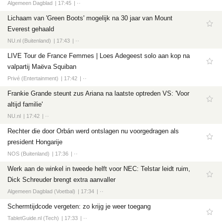
Algemeen Dagblad
17:45
··
Lichaam van 'Green Boots' mogelijk na 30 jaar van Mount
Everest gehaald
NU.nl (Buitenland)
17:43
··
LIVE Tour de France Femmes | Loes Adegeest solo aan kop na
valpartij Maëva Squiban
Privé (Entertainment)
17:42
··
Frankie Grande steunt zus Ariana na laatste optreden VS: 'Voor
altijd familie'
NU.nl
17:42
··
Rechter die door Orbán werd ontslagen nu voorgedragen als
president Hongarije
NOS (Buitenland)
17:36
··
Werk aan de winkel in tweede helft voor NEC: Telstar leidt ruim,
Dick Schreuder brengt extra aanvaller
Algemeen Dagblad (Voetbal)
17:34
··
Schermtijdcode vergeten: zo krijg je weer toegang
TabletGuide.nl (Tech)
17:33
··