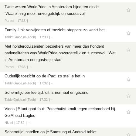
Twee weken WorldPride in Amsterdam bijna ten einde:
‘Waanzinnig mooi, onvergetelijk en succesvol’
Parool
17:33
··
Family Link verwijderen of toezicht stoppen: zo werkt het
TabletGuide.nl (Tech)
17:33
··
Met honderdduizenden bezoekers van meer dan honderd
nationaliteiten was WorldPride onvergetelijk en succesvol: ‘Wat
is Amsterdam een gastvrije stad’
Parool
17:33
··
Ouderlijk toezicht op de iPad: zo stel je het in
TabletGuide.nl (Tech)
17:32
··
Schermtijd per leeftijd: dit is normaal en gezond
TabletGuide.nl (Tech)
17:32
··
Video | Stunt gaat fout: Parachutist knalt tegen reclamebord bij
Go Ahead Eagles
NU.nl
17:32
··
Schermtijd instellen op je Samsung of Android tablet