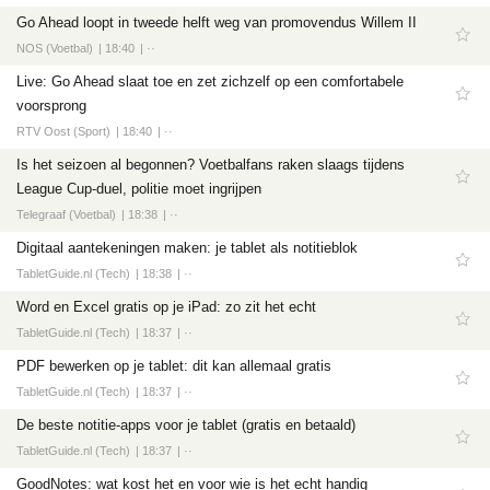
Tech
Go Ahead loopt in tweede helft weg van promovendus Willem II
Entertainment
NOS (Voetbal)
18:40
··
Games
Live: Go Ahead slaat toe en zet zichzelf op een comfortabele
voorsprong
Software
RTV Oost (Sport)
18:40
··
Is het seizoen al begonnen? Voetbalfans raken slaags tijdens
League Cup-duel, politie moet ingrijpen
Telegraaf (Voetbal)
18:38
··
Digitaal aantekeningen maken: je tablet als notitieblok
TabletGuide.nl (Tech)
18:38
··
Word en Excel gratis op je iPad: zo zit het echt
TabletGuide.nl (Tech)
18:37
··
PDF bewerken op je tablet: dit kan allemaal gratis
TabletGuide.nl (Tech)
18:37
··
De beste notitie-apps voor je tablet (gratis en betaald)
TabletGuide.nl (Tech)
18:37
··
GoodNotes: wat kost het en voor wie is het echt handig