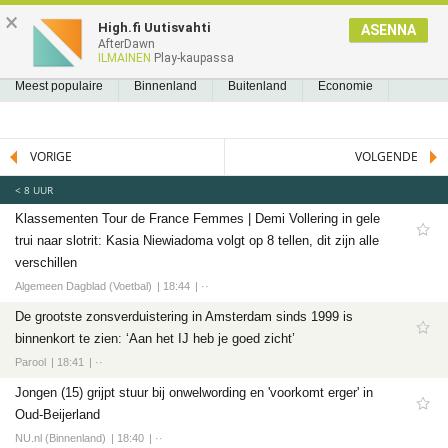
NIEUWS2.NL
×
High.fi Uutisvahti
ASENNA
AfterDawn
NIEUWS
REEDS GELEZEN
BLADWIJZERS
A
A
Nieuws
ILMAINEN
Play-kaupassa
Meest populaire
Meest populaire
Binnenland
Buitenland
Economie
Binnenland
Politiek
Sport
Tech
Entertainment
Games
Software
Buitenland
VORIGE
VOLGENDE
Economie
< 8 UUR
Politiek
Klassementen Tour de France Femmes | Demi Vollering in gele
Sport
trui naar slotrit: Kasia Niewiadoma volgt op 8 tellen, dit zijn alle
Voetbal
verschillen
Ajax
Algemeen Dagblad (Voetbal)
18:44
··
Cambuur
De grootste zonsverduistering in Amsterdam sinds 1999 is
binnenkort te zien: ‘Aan het IJ heb je goed zicht’
Feyenoord
Parool
18:41
··
PSV
Jongen (15) grijpt stuur bij onwelwording en 'voorkomt erger' in
Twente
Oud-Beijerland
Formule 1
NU.nl (Binnenland)
18:40
··