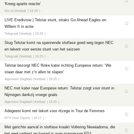
'Kreeg aparte reactie'
NU.nl (Voetbal)
18:29
··
LIVE Eredivisie | Telstar stunt, straks Go Ahead Eagles en
Willem II in actie
Telegraaf (Voetbal)
18:29
··
Stug Telstar komt na spannende slotfase goed weg tegen NEC
en tekent voor eerste stunt van het seizoen
Telegraaf (Voetbal)
18:25
··
Telstar bezorgt NEC flinke kater richting Europese return: ‘We
staan daar met z’n allen te slapen’
Algemeen Dagblad (Voetbal)
18:25
··
NEC met kater naar Europese return: Telstar zorgt voor stunt in
Nijmegen dankzij vroege goals
Algemeen Dagblad (Voetbal)
18:25
··
Adegeest komt net tekort voor ritzege in Tour de Femmes
RTV Oost (Sport)
18:17
··
Met gerichte aanval in slotfase kraakt Vollering Niewiadoma, die
het geel verliest en kwaad is over manoeuvre FDJ